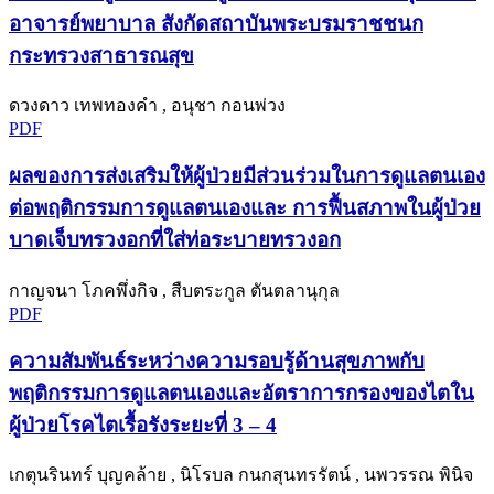
อาจารย์พยาบาล สังกัดสถาบันพระบรมราชชนก
กระทรวงสาธารณสุข
ดวงดาว เทพทองคำ , อนุชา กอนพ่วง
PDF
ผลของการส่งเสริมให้ผู้ป่วยมีส่วนร่วมในการดูแลตนเอง
ต่อพฤติกรรมการดูแลตนเองและ การฟื้นสภาพในผู้ป่วย
บาดเจ็บทรวงอกที่ใส่ท่อระบายทรวงอก
กาญจนา โภคพึ่งกิจ , สืบตระกูล ตันตลานุกุล
PDF
ความสัมพันธ์ระหว่างความรอบรู้ด้านสุขภาพกับ
พฤติกรรมการดูแลตนเองและอัตราการกรองของไตใน
ผู้ป่วยโรคไตเรื้อรังระยะที่ 3 – 4
เกตุนรินทร์ บุญคล้าย , นิโรบล กนกสุนทรรัตน์ , นพวรรณ พินิจ