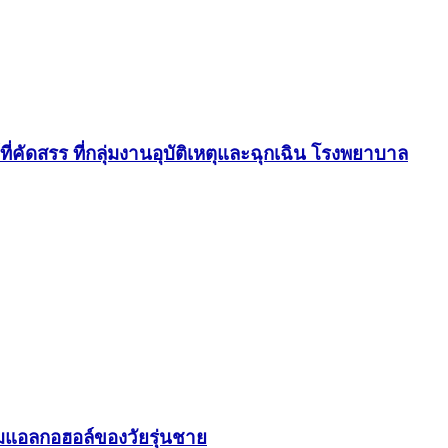
คัดสรร ที่กลุ่มงานอุบัติเหตุและฉุกเฉิน โรงพยาบาล
มแอลกอฮอล์ของวัยรุ่นชาย