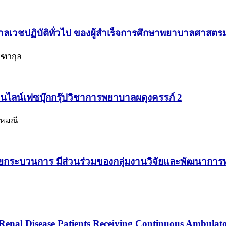
เวชปฏิบัติทั่วไป ของผู้สำเร็จการศึกษาพยาบาลศาสต
รีฑากุล
ไลน์เฟซบุ๊กกรุ๊ปวิชาการพยาบาลผดุงครรภ์ 2
ราหมณี
ะบวนการ มีส่วนร่วมของกลุ่มงานวิจัยและพัฒนาการ
e Renal Disease Patients Receiving Continuous Ambulato