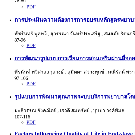
ึ78-86
PDF
การประเมินความต้องการการอบรมหลักสูตรพยาบาล
พัชรินทร์ พูลทวี , สุวรรณา จันทร์ประเสริฐ , สมสมัย รัตนก
87-96
PDF
การพัฒนารูปแบบการเรียนการสอนเสริมผ่านสื่อออน
พีรนันท์ พวิศาลสกุลวงษ์ , สุมิตตา สว่างทุกข์ , มณีรัตน์ พ
97-106
PDF
รูปแบบการพัฒนาคุณภาพระบบบริการพยาบาลโดยกร
มะลิวรรณ อังคณิตย์ , เรวดี สมทรัพย์ , บุษบา วงค์พิมล
107-116
PDF
Factors Influencing Quality of Life in End-stag