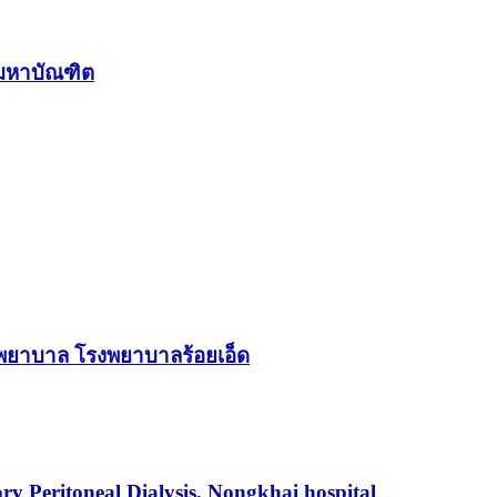
รมหาบัณฑิต
พยาบาล โรงพยาบาลร้อยเอ็ด
ry Peritoneal Dialysis, Nongkhai hospital