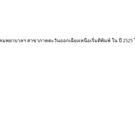
ยาบาลฯ สาขาภาคตะวันออกเฉียงเหนือเริ่มติพิมพ์ ใน ปี 2525 โ