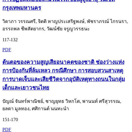
กรุงเทพมหานคร
วิดาภา วรรณศรี, จิตติ หาญประเสริฐพงษ์, พัชราภรณ์ ไกรนรา,
อรรถพล ชีพสัตยากร, วัฒน์ชัย จรูญวรรธนะ
117-132
PDF
ต้นตอของความสูญเสียอนาคตของชาติ ช่องว่างแห่ง
การป้องกันที่ล้มเหลว กรณีศึกษา การสอบสวนสาเหตุ
การบาดเจ็บและเสียชีวิตจากอุบัติเหตุทางถนนในกลุ่ม
เด็กและเยาวชนไทย
ปัญณ์ จันทร์พาณิชย์, ชาญยุทธ วิหกโต, พานนท์ ศรีสุวรรณ,
ยลดา มูลทอง, ศศิกานต์ นนทะนำ
151-170
PDF