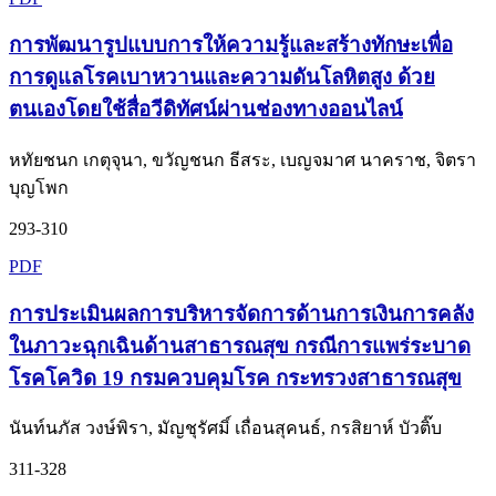
การพัฒนารูปแบบการให้ความรู้และสร้างทักษะเพื่อ
การดูแลโรคเบาหวานและความดันโลหิตสูง ด้วย
ตนเองโดยใช้สื่อวีดิทัศน์ผ่านช่องทางออนไลน์
หทัยชนก เกตุจุนา, ขวัญชนก ธีสระ, เบญจมาศ นาคราช, จิตรา
บุญโพก
293-310
PDF
การประเมินผลการบริหารจัดการด้านการเงินการคลัง
ในภาวะฉุกเฉินด้านสาธารณสุข กรณีการแพร่ระบาด
โรคโควิด 19 กรมควบคุมโรค กระทรวงสาธารณสุข
นันท์นภัส วงษ์พิรา, มัญชุรัศมิ์ เถื่อนสุคนธ์, กรสิยาห์ บัวติ๊บ
311-328