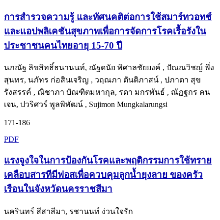
การสำรวจความรู้ และทัศนคติต่อการใช้สมาร์ทวอทช์
และแอปพลิเคชันสุขภาพเพื่อการจัดการโรคเรื้อรังใน
ประชาชนคนไทยอายุ 15-70 ปี
นภณัฐ ลิขสิทธิ์ธนานนท์, ณัฐดนัย พิศาลชัยยงค์ , ปัณณวิชญ์ พึ่ง
สุนทร, นภัทร ก่อสินเจริญ , วฤณภา ตันติภาสน์ , ปภาดา สุข
รังสรรค์ , ณิชาภา บัณฑิตมหากุล, รดา มกรพันธ์ , ณัฏฐกร คน
เจน, ปวริศวร์ พูลพิพัฒน์ , Sujimon Mungkalarungsi
171-186
PDF
แรงจูงใจในการป้องกันโรคและพฤติกรรมการใช้ทราย
เคลือบสารทีมีฟอสเพื่อควบคุมลูกน้ำยุงลาย ของครัว
เรือนในจังหวัดนครราชสีมา
นครินทร์ สีสาสีมา, รชานนท์ ง่วนใจรัก