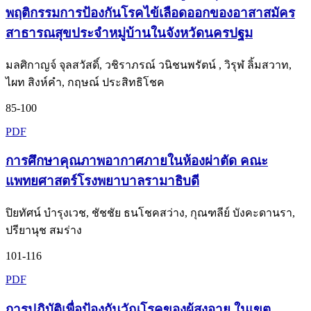
พฤติกรรมการป้องกันโรคไข้เลือดออกของอาสาสมัคร
สาธารณสุขประจำหมู่บ้านในจังหวัดนครปฐม
มลศิกาญจ์ จุลสวัสดิ์, วชิราภรณ์ วนิชนพรัตน์ , วิรุฬ ลิ้มสวาท,
ไผท สิงห์คำ, กฤษณ์ ประสิทธิโชค
85-100
PDF
การศึกษาคุณภาพอากาศภายในห้องผ่าตัด คณะ
แพทยศาสตร์โรงพยาบาลรามาธิบดี
ปิยทัศน์ บำรุงเวช, ชัชชัย ธนโชคสว่าง, กุณฑลีย์ บังคะดานรา,
ปรียานุช สมร่าง
101-116
PDF
การปฏิบัติเพื่อป้องกันวัณโรคของผู้สูงอายุ ในเขต