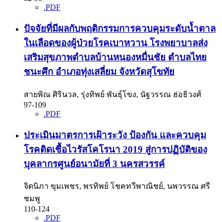
.PDF
ปัจจัยที่มีผลกับพฤติกรรมการควบคุมระดับน้ำตาล
ในเลือดของผู้ป่วยโรคเบาหวาน โรงพยาบาลส่ง
เสริมสุขภาพตำบลบ้านหนองหมื่นชัย ตำบลไทย
ชนะศึก อำเภอทุ่งเสลี่ยม จังหวัดสุโขทัย
สายพิณ ศิรินวล, รุ่งทิพย์ พันธุ์โขง, นัฐวรรณ ฮ่อธิวงศ์
97-109
.PDF
ประเมินมาตรการเฝ้าระวัง ป้องกัน และควบคุม
โรคติดเชื้อไวรัสโคโรนา 2019 สู่การปฏิบัติของ
บุคลากรศูนย์อนามัยที่ 3 นครสวรรค์
จิตนิภา ขุมเพชร, พรทิพย์ โชคทวีพาณิชย์, นพวรรณ ศรี
ชมพู
110-124
.PDF