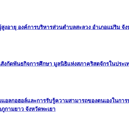
ู้สูงอายุ องค์การบริหารส่วนตำบลสะลวง อำเภอแม่ริม จังห
สังกัดพันธกิจการศึกษา มูลนิธิแห่งสภาคริสตจักรในประ
งดื่มแอลกอฮอล์และการรับรู้ความสามารถของตนเองในการปฏิ
ภูกามยาว จังหวัดพะเยา