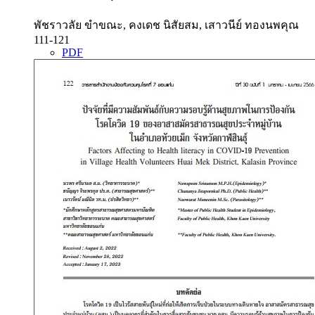
พัชราวลัย ขำขณะ, คงเดช นิสัยสม, เสาวนีย์ ทองนพคุณ
111-121
PDF