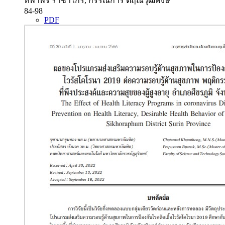
ทิพาพร ราชาไกร, กรรณิการ์ ตฤณวุฒิพงษ์
84-98
PDF