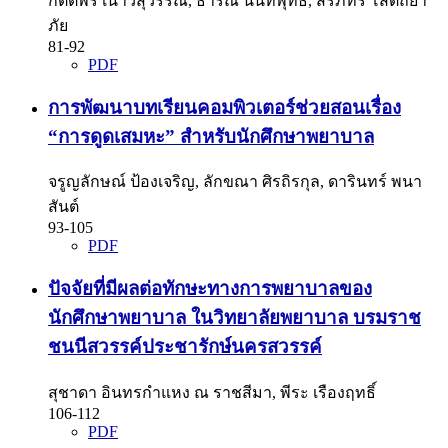
กิตติพร เนาว์สุวรรณ, ธาริณี นนทพุทธ, สิรภัทร โสตถิยา
ภัย
81-92
PDF
การพัฒนาบทเรียนคอมพิวเตอร์ช่วยสอนเรื่อง
“การดูดเสมหะ” สำหรับนักศึกษาพยาบาล
จรูญลักษณ์ ป้องเจริญ, ลักขณา ศิรถิรกุล, ดารินทร์ พนา
สันต์
93-105
PDF
ปัจจัยที่มีผลต่อทักษะทางการพยาบาลของ
นักศึกษาพยาบาล ในวิทยาลัยพยาบาล บรมราช
ชนนีสวรรค์ประชารักษ์นครสวรรค์
สุชาดา อินทรกำแหง ณ ราชสีมา, พีระ เรืองฤทธิ์
106-112
PDF