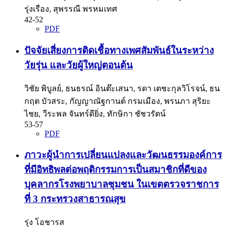
รุ่งเรือง, สุพรรณี พรหมเทศ
42-52
PDF
ปัจจัยเสี่ยงการติดเชื้อทางเพศสัมพันธ์ในระหว่าง
วัยรุ่น และวัยผู้ใหญ่ตอนต้น
วิชัย พิบูลย์, ธนธรณ์ อินต๊ะเสนา, รดา เตชะกุลวิโรจน์, ธน
กฤต บัวสระ, กัญญาณัฐกานต์ กรมเมือง, พรนภา สุริยะ
ไชย, วีระพล จันทร์ดียิ่ง, ทักษิกา ชัชวรัตน์
53-57
PDF
ภาวะผู้นำการเปลี่ยนแปลงและวัฒนธรรมองค์การ
ที่มีอิทธิพลต่อพฤติกรรมการเป็นสมาชิกที่ดีของ
บุคลากรโรงพยาบาลชุมชน ในเขตตรวจราชการ
ที่ 3 กระทรวงสาธารณสุข
รุ่ง โอชารส