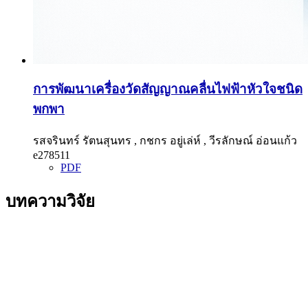
การพัฒนาเครื่องวัดสัญญาณคลื่นไฟฟ้าหัวใจชนิด
พกพา
รสจรินทร์ รัตนสุนทร , กชกร อยู่เล่ห์ , วีรลักษณ์ อ่อนแก้ว
e278511
PDF
บทความวิจัย