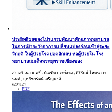
ประสิทธิผลของโปรแกรมพัฒนาศักยภาพพยาบาล
ในการเฝ้าระวังอาการเปลี่ยนแปลงก่อนเข้าสู่ระยะ
วิกฤติ ในผู้ป่วยโรคปอดอักเสบ หอผู้ป่วยใน โรง
พยาบาลสมเด็จพระยุพราชเชียงของ
สง่าศรี เนาวฤทธิ์ , บัณฑิตา วงค์งาม , ศิริรัตน์ โหตรภวา
นนท์ , สุทธิชารัตน์ เจริญพงศ์
e284124
PDF