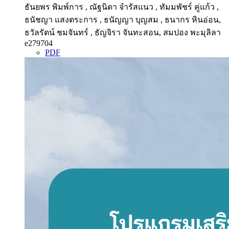
ธันยพร พิมพ์การ , ณัฐนิดา จำรัสแนว , ทัมมพัชร์ คู่แก้ว ,
ธนัชญา แสงตระการ , ธนัญญา บุญสม , ธนากร หินอ่อน,
ธวัลรัตน์ ชมจันทร์ , ธัญจิรา จันทะสอน, สมปอง พะมุลิลา
e279704
PDF