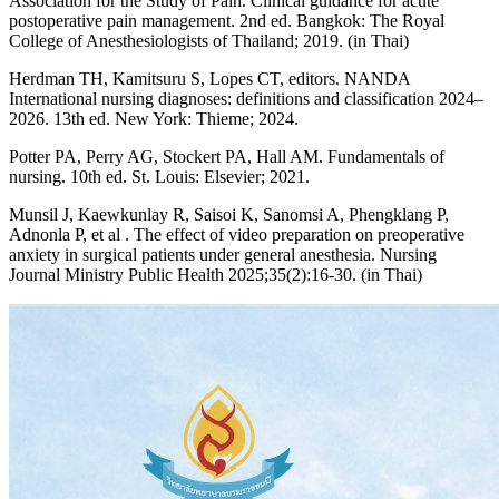
Association for the Study of Pain. Clinical guidance for acute
postoperative pain management. 2nd ed. Bangkok: The Royal
College of Anesthesiologists of Thailand; 2019. (in Thai)
Herdman TH, Kamitsuru S, Lopes CT, editors. NANDA
International nursing diagnoses: definitions and classification 2024–
2026. 13th ed. New York: Thieme; 2024.
Potter PA, Perry AG, Stockert PA, Hall AM. Fundamentals of
nursing. 10th ed. St. Louis: Elsevier; 2021.
Munsil J, Kaewkunlay R, Saisoi K, Sanomsi A, Phengklang P,
Adnonla P, et al . The effect of video preparation on preoperative
anxiety in surgical patients under general anesthesia. Nursing
Journal Ministry Public Health 2025;35(2):16-30. (in Thai)