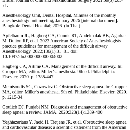
British Journal of Oral and Maxillofacial Surgery 2021;59(3):265-
71.
Anesthesiology Unit, Dental Hospital. Minutes of the monthly
anesthesiology unit meeting, January 2026 [internal document].
Bangkok: Dental Hospital; 2026. (in Thai)
Apfelbaum JL, Hagberg CA, Connis RT, Abdelmalak BB, Agarkar
M, Dutton RP, et al. 2022 American Society of Anesthesiologists
practice guidelines for management of the difficult airway.
Anesthesiology. 2022;136(1):31–81. doi:
10.1097/aln.0000000000004002
Hagberg CA, Artime CA. Management of the difficult airway. In:
Gropper MA, editor. Miller’s anesthesia. 9th ed. Philadelphia:
Elsevier; 2020. p. 1385-447.
Memtsoudis SG, Cozowicz C. Obstructive sleep apnea. In: Gropper
MA, editor. Miller’s anesthesia. 9th ed. Philadelphia: Elsevier; 2020.
p. 1215-34.
Gottlieb DJ, Punjabi NM. Diagnosis and management of obstructive
sleep apnea: a review. JAMA. 2020;323(14):1389-400.
Yeghiazarians Y, Jneid H, Tietjens JR, et al. Obstructive sleep apnea
and cardiovascular disease: a scientific statement from the American