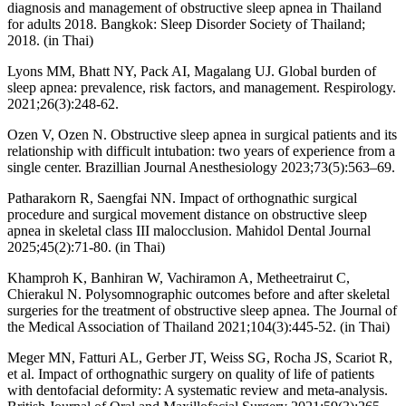
diagnosis and management of obstructive sleep apnea in Thailand
for adults 2018. Bangkok: Sleep Disorder Society of Thailand;
2018. (in Thai)
Lyons MM, Bhatt NY, Pack AI, Magalang UJ. Global burden of
sleep apnea: prevalence, risk factors, and management. Respirology.
2021;26(3):248-62.
Ozen V, Ozen N. Obstructive sleep apnea in surgical patients and its
relationship with difficult intubation: two years of experience from a
single center. Brazillian Journal Anesthesiology 2023;73(5):563–69.
Patharakorn R, Saengfai NN. Impact of orthognathic surgical
procedure and surgical movement distance on obstructive sleep
apnea in skeletal class III malocclusion. Mahidol Dental Journal
2025;45(2):71-80. (in Thai)
Khamproh K, Banhiran W, Vachiramon A, Metheetrairut C,
Chierakul N. Polysomnographic outcomes before and after skeletal
surgeries for the treatment of obstructive sleep apnea. The Journal of
the Medical Association of Thailand 2021;104(3):445-52. (in Thai)
Meger MN, Fatturi AL, Gerber JT, Weiss SG, Rocha JS, Scariot R,
et al. Impact of orthognathic surgery on quality of life of patients
with dentofacial deformity: A systematic review and meta-analysis.