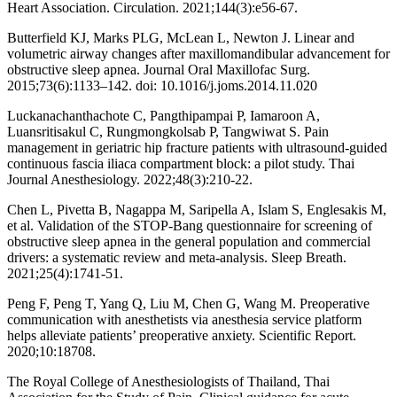
Heart Association. Circulation. 2021;144(3):e56-67.
Butterfield KJ, Marks PLG, McLean L, Newton J. Linear and
volumetric airway changes after maxillomandibular advancement for
obstructive sleep apnea. Journal Oral Maxillofac Surg.
2015;73(6):1133–142. doi: 10.1016/j.joms.2014.11.020
Luckanachanthachote C, Pangthipampai P, Iamaroon A,
Luansritisakul C, Rungmongkolsab P, Tangwiwat S. Pain
management in geriatric hip fracture patients with ultrasound-guided
continuous fascia iliaca compartment block: a pilot study. Thai
Journal Anesthesiology. 2022;48(3):210-22.
Chen L, Pivetta B, Nagappa M, Saripella A, Islam S, Englesakis M,
et al. Validation of the STOP-Bang questionnaire for screening of
obstructive sleep apnea in the general population and commercial
drivers: a systematic review and meta-analysis. Sleep Breath.
2021;25(4):1741-51.
Peng F, Peng T, Yang Q, Liu M, Chen G, Wang M. Preoperative
communication with anesthetists via anesthesia service platform
helps alleviate patients’ preoperative anxiety. Scientific Report.
2020;10:18708.
The Royal College of Anesthesiologists of Thailand, Thai