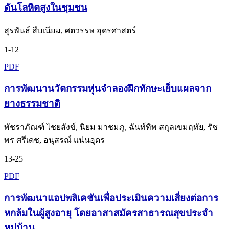
ดันโลหิตสูงในชุมชน
สุรพันธ์ สืบเนียม, ศตวรรษ อุดรศาสตร์
1-12
PDF
การพัฒนานวัตกรรมหุ่นจำลองฝึกทักษะเย็บแผลจาก
ยางธรรมชาติ
พัชราภัณฑ์ ไชยสังข์, นิยม มาชมภู, ฉันท์ทิพ สกุลเขมฤทัย, รัช
พร ศรีเดช, อนุสรณ์ แน่นอุดร
13-25
PDF
การพัฒนาแอปพลิเคชันเพื่อประเมินความเสี่ยงต่อการ
หกล้มในผู้สูงอายุ โดยอาสาสมัครสาธารณสุขประจำ
หมู่บ้าน