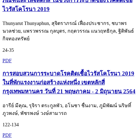
ภัณฑ์และโลจิสติกส์ ในช่วงการระบาดของโรคติดเชื้อ
ไวรัสโคโรนา 2019
Thunyarut Thunyaphun, สุจิตราภรณ์ เฟื่องประชากร, ชบาพร
นวลช่วย, แพรวพรรณ กุลบุตร, กฤตวรรณ แนวฤทธิกุล, ฐิติพันธ์
กิจทองทรัพย์
24-35
PDF
การสอบสวนการระบาดโรคติดเชื้อไวรัสโคโรนา 2019
ในที่พักแรงงานก่อสร้างแห่งหนึ่ง เขตหลักสี่
กรุงเทพมหานคร วันที่ 21 พฤษภาคม - 2 มิถุนายน 2564
อารีย์ มีคุณ, รุจิรา ตระกูลพัว, อโนชา ชื่นงาม, ภูมิพัฒน์ นริษทิ์
ภูวพงษ์, พัชรพงษ์ วงษ์สามารถ
122-134
PDF