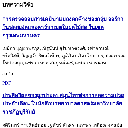
บทความวิจัย
การตรวจสอบสารเคมีฆ่าแมลงตกค้างของกลุ่ม ออร์กา
โนฟอสเฟตและคาร์บาเมตในผลไม้สด ในเขต
กรุงเทพมหานคร
เปมิกา บุญยาพรกุล, ณัฐนันท์ สุริยาเวชวงศ์, จุฬาลักษณ์
ศรีสวัสดิ์, บัญญวัต รัตนวิเชียร, ภูมิภัทร ภัทรวิตตากร, ปณวรรณ
โฆษิตสกุล, แพรวา หาญสมบูรณ์เดช, เจนินา ซารนาท
36-46
PDF
ประสิทธิผลของลูกประคบสมุนไพรต่อการลดความปวด
ประจำเดือน ในนักศึกษาพยาบาลศาสตร์มหาวิทยาลัย
ราชภัฏบุรีรัมย์
ศศิรินทร์ กระสินธุ์หอม , ฐพัชร์ คันศร, นภาพร เหลืองมงคลชัย