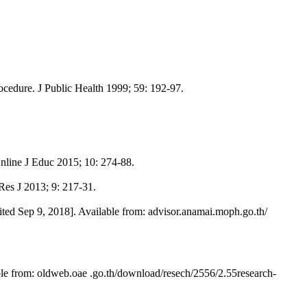
rocedure. J Public Health 1999; 59: 192-97.
nline J Educ 2015; 10: 274-88.
Res J 2013; 9: 217-31.
cited Sep 9, 2018]. Available from: advisor.anamai.moph.go.th/
able from: oldweb.oae .go.th/download/resech/2556/2.55research-