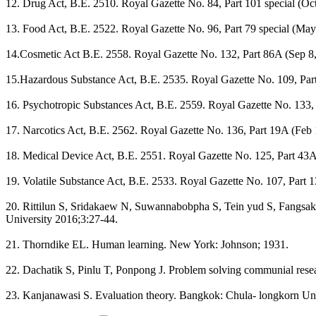
12. Drug Act, B.E. 2510. Royal Gazette No. 84, Part 101 special (Oct
13. Food Act, B.E. 2522. Royal Gazette No. 96, Part 79 special (May
14.Cosmetic Act B.E. 2558. Royal Gazette No. 132, Part 86A (Sep 8,
15.Hazardous Substance Act, B.E. 2535. Royal Gazette No. 109, Part
16. Psychotropic Substances Act, B.E. 2559. Royal Gazette No. 133,
17. Narcotics Act, B.E. 2562. Royal Gazette No. 136, Part 19A (Feb 
18. Medical Device Act, B.E. 2551. Royal Gazette No. 125, Part 43A
19. Volatile Substance Act, B.E. 2533. Royal Gazette No. 107, Part 13
20. Rittilun S, Sridakaew N, Suwannabobpha S, Tein yud S, Fangsaken 
University 2016;3:27-44.
21. Thorndike EL. Human learning. New York: Johnson; 1931.
22. Dachatik S, Pinlu T, Ponpong J. Problem solving communial res
23. Kanjanawasi S. Evaluation theory. Bangkok: Chula- longkorn Univ