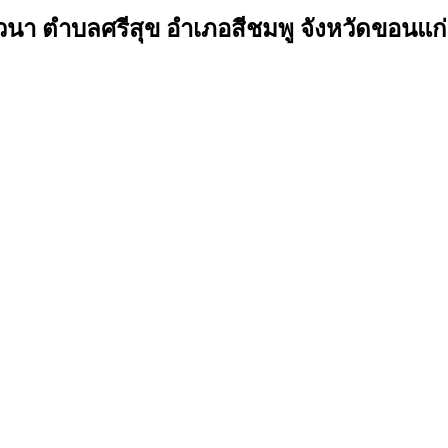
วนา ตำบลศรีสุข อำเภอสีชมพู จังหวัดขอนแก