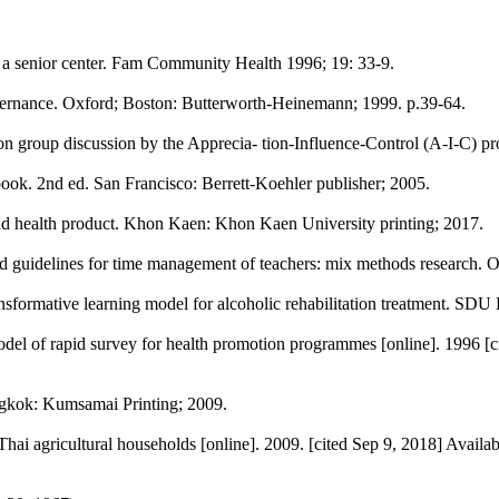
 a senior center. Fam Community Health 1996; 19: 33-9.
l governance. Oxford; Boston: Butterworth-Heinemann; 1999. p.39-64.
sion group discussion by the Apprecia- tion-Influence-Control (A-I-C) p
ook. 2nd ed. San Francisco: Berrett-Koehler publisher; 2005.
nd health product. Khon Kaen: Khon Kaen University printing; 2017.
d guidelines for time management of teachers: mix methods research. O
formative learning model for alcoholic rehabilitation treatment. SDU 
 model of rapid survey for health promotion programmes [online]. 1996 [
angkok: Kumsamai Printing; 2009.
hai agricultural households [online]. 2009. [cited Sep 9, 2018] Avail