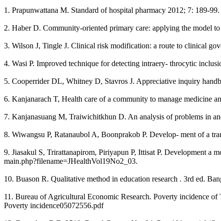
1. Prapunwattana M. Standard of hospital pharmacy 2012; 7: 189-99.
2. Haber D. Community-oriented primary care: applying the model to
3. Wilson J, Tingle J. Clinical risk modification: a route to clinica
4. Wasi P. Improved technique for detecting intraery- throcytic inclu
5. Cooperrider DL, Whitney D, Stavros J. Appreciative inquiry handb
6. Kanjanarach T, Health care of a community to manage medicine a
7. Kanjanasuang M, Traiwichitkhun D. An analysis of problems in an
8. Wiwangsu P, Ratanaubol A, Boonprakob P. Develop- ment of a trans
9. Jiasakul S, Trirattanapirom, Piriyapun P, Ittisat P. Development a
main.php?filename=JHealthVol19No2_03.
10. Buason R. Qualitative method in education research . 3rd ed. B
11. Bureau of Agricultural Economic Research. Poverty incidence of T
Poverty incidence05072556.pdf