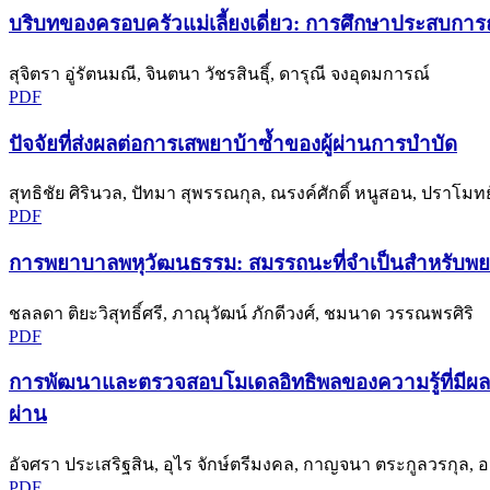
บริบทของครอบครัวแม่เลี้ยงเดี่ยว: การศึกษาประสบการณ์
สุจิตรา อู่รัตนมณี, จินตนา วัชรสินธุิ์, ดารุณี จงอุดมการณ์
PDF
ปัจจัยที่ส่งผลต่อการเสพยาบ้าซ้ำของผู้ผ่านการบำบัด
สุทธิชัย ศิรินวล, ปัทมา สุพรรณกุล, ณรงค์ศักดิ์ หนูสอน, ปราโมทย์ 
PDF
การพยาบาลพหุวัฒนธรรม: สมรรถนะที่จำเป็นสำหรับ
ชลลดา ติยะวิสุทธิ์ศรี, ภาณุวัฒน์ ภักดีวงศ์, ชมนาด วรรณพรศิริ
PDF
การพัฒนาและตรวจสอบโมเดลอิทธิพลของความรู้ที่มีผลต่อ
ผ่าน
อัจศรา ประเสริฐสิน, อุไร จักษ์ตรีมงคล, กาญจนา ตระกูลวรกุล, 
PDF