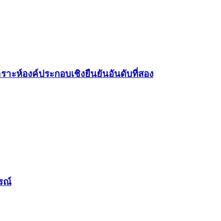
์องค์ประกอบเชิงยืนยันอันดับที่สอง
รณ์