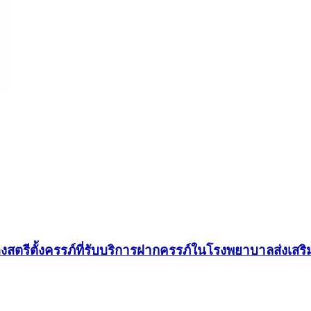
งสตรีตั้งครรภ์ที่รับบริการฝากครรภ์ในโรงพยาบาลส่งเส