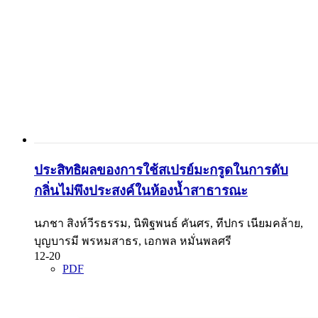
ประสิทธิผลของการใช้สเปรย์มะกรูดในการดับ
กลิ่นไม่พึงประสงค์ในห้องน้ำสาธารณะ
นภชา สิงห์วีรธรรม, นิพิฐพนธ์ คันศร, ทีปกร เนียมคล้าย,
บุญบารมี พรหมสาธร, เอกพล หมั่นพลศรี
12-20
PDF