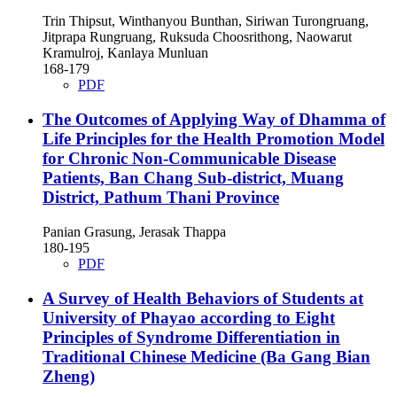
Trin Thipsut, Winthanyou Bunthan, Siriwan Turongruang,
Jitprapa Rungruang, Ruksuda Choosrithong, Naowarut
Kramulroj, Kanlaya Munluan
168-179
PDF
The Outcomes of Applying Way of Dhamma of
Life Principles for the Health Promotion Model
for Chronic Non-Communicable Disease
Patients, Ban Chang Sub-district, Muang
District, Pathum Thani Province
Panian Grasung, Jerasak Thappa
180-195
PDF
A Survey of Health Behaviors of Students at
University of Phayao according to Eight
Principles of Syndrome Differentiation in
Traditional Chinese Medicine (Ba Gang Bian
Zheng)