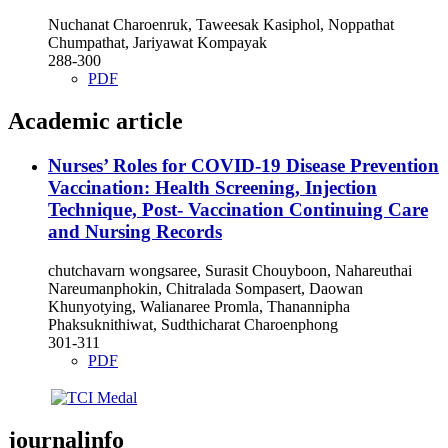
Nuchanat Charoenruk, Taweesak Kasiphol, Noppathat
Chumpathat, Jariyawat Kompayak
288-300
PDF
Academic article
Nurses’ Roles for COVID-19 Disease Prevention
Vaccination: Health Screening, Injection
Technique, Post- Vaccination Continuing Care
and Nursing Records
chutchavarn wongsaree, Surasit Chouyboon, Nahareuthai
Nareumanphokin, Chitralada Sompasert, Daowan
Khunyotying, Walianaree Promla, Thanannipha
Phaksuknithiwat, Sudthicharat Charoenphong
301-311
PDF
journalinfo