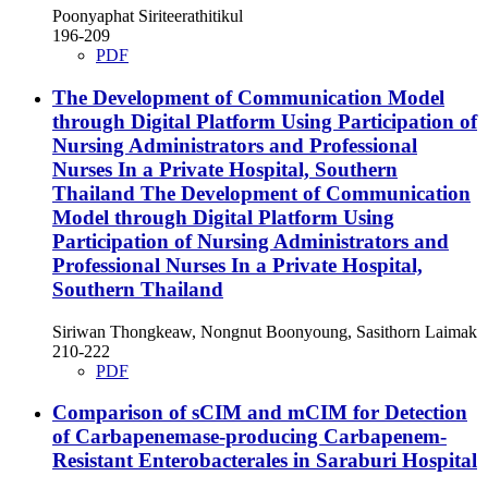
Poonyaphat Siriteerathitikul
196-209
PDF
The Development of Communication Model
through Digital Platform Using Participation of
Nursing Administrators and Professional
Nurses In a Private Hospital, Southern
Thailand
The Development of Communication
Model through Digital Platform Using
Participation of Nursing Administrators and
Professional Nurses In a Private Hospital,
Southern Thailand
Siriwan Thongkeaw, Nongnut Boonyoung, Sasithorn Laimak
210-222
PDF
Comparison of sCIM and mCIM for Detection
of Carbapenemase-producing Carbapenem-
Resistant Enterobacterales in Saraburi Hospital