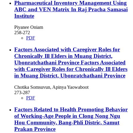
Pharmaceutical Inventory Management Using
ABC and VEN Matrix In Raj Pracha Samasai
Institute
Piyanee Oniam
258-272
PDF
Factors Associated with Caregiver Roles for
Chronically Ill Elders in Muang District,
Ubonratchathani Province
Factors Associated
with Caregiver Roles for Chronically Ill Elders
in Muang District, Ubonratchathani Province
Chotika Somsuvun, Apinya Yaowaboot
273-287
PDF
Factors Related to Health Promoting Behavior
of Working-Age People in Clong Nong Ngu
Hou Community, Bang-Phli Distric, Samut
Prakan Province