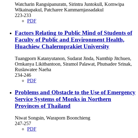
Watcharin Rangsipanuratn, Sirintra Juntokull, Kornwipa
Wikainapakul, Patcharee Kammarnjassadakul
223-233
PDF
Factors Relating to Public Mind of Students of
Faculty of Public and Environment Health,
Huachiew Chalermprakiet University
Tuangporn Katanyutanon, Sudarat Jinda, Namthip Jitchuen,
Ornkanya Likitbantoon, Siramol Palawat, Phutsadee Srinak,
Ruslawatee Naeha
234-246
PDF
Problems and Obstacle to the Use of Emergency
Service Systems of Monks in Northern
Provinces of Thailand
Niwat Songsin, Waraporn Boonchieng
247-257
PDF