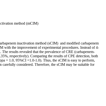
nactivation method (mCIM)
d carbapenem inactivation method (sCIM) and modified carbapenem
 with the improvement of experimental procedures. Instead of 4-
. The results revealed that the prevalence of CRE (carbapenem-
6.35%, respectively). Comparing the results of CPE detection, both
appa = 1.0, 95%CI =1.0-1.0). Thus, the sCIM is easy to perform,
en carefully considered. Therefore, the sCIM may be suitable for