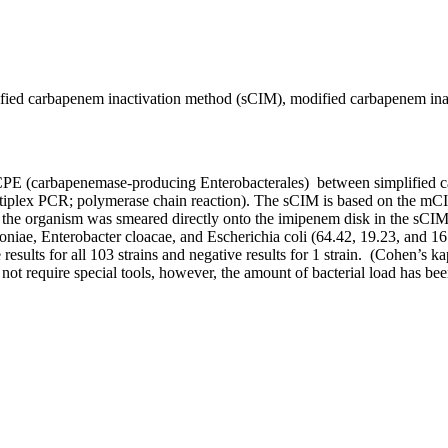
ified carbapenem inactivation method (sCIM), modified carbapenem i
of CPE (carbapenemase-producing Enterobacterales) between simplifie
plex PCR; polymerase chain reaction). The sCIM is based on the mCIM
 the organism was smeared directly onto the imipenem disk in the sCIM
oniae, Enterobacter cloacae, and Escherichia coli (64.42, 19.23, and 1
lts for all 103 strains and negative results for 1 strain. (Cohen’s k
 not require special tools, however, the amount of bacterial load has be