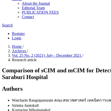
About the Journal
Editorial Team
PUBLICATION FEES
Contact
Search
Register
Login
Home
/
Archives
/
Vol. 25 No. 2 (2021): July - December 2021
/
Research article
Comparison of sCIM and mCIM for Detect
Saraburi Hospital
Authors
Watcharin Rangsipanuratn
คณะสหเวชศาสตร์ เทคนิคการแพท
Sirintra Juntokull
Kornwipa Wikainapakul