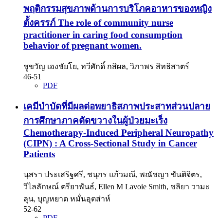
พฤติกรรมสุขภาพด้านการบริโภคอาหารของหญิง
ตั้งครรภ์ The role of community nurse
practitioner in caring food consumption
behavior of pregnant women.
ชูขวัญ เฮงชัยโย, ทวีศักดิ์ กสิผล, วิภาพร สิทธิสาตร์
46-51
PDF
เคมีบำบัดที่มีผลต่อพยาธิสภาพประสาทส่วนปลาย
การศึกษาภาคตัดขวางในผู้ป่วยมะเร็ง
Chemotherapy-Induced Peripheral Neuropathy
(CIPN) : A Cross-Sectional Study in Cancer
Patients
นุสรา ประเสริฐศรี, ชนุกร แก้วมณี, พณัชญา ขันติจิตร,
วิไลลักษณ์ ตรียาพันธ์, Ellen M Lavoie Smith, ชลิยา วามะ
ลุน, บุญหยาด หมั่นอุตส่าห์
52-62
PDF