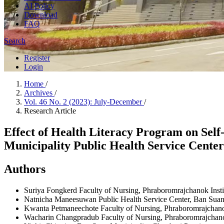
AI Policy
Download
FAQ
Search
Register
Login
Home
/
Archives
/
Vol. 46 No. 2 (2023): July-December
/
Research Article
Effect of Health Literacy Program on Self
Municipality Public Health Service Center
Authors
Suriya Fongkerd
Faculty of Nursing, Phraboromrajchanok Insti
Natnicha Maneesuwan
Public Health Service Center, Ban Sua
Kwanta Petmaneechote
Faculty of Nursing, Phraboromrajchano
Wacharin Changpradub
Faculty of Nursing, Phraboromrajchano