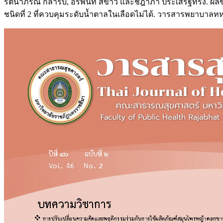
รัตนาภรณ์ กล้ารบ, อรพินท์ สีขาว และชฎาภา ประเสริฐทรง. ผ
ชนิดที่ 2 ที่ควบคุมระดับน้ำตาลในเลือดไม่ได้. วารสารพยาบาลทห