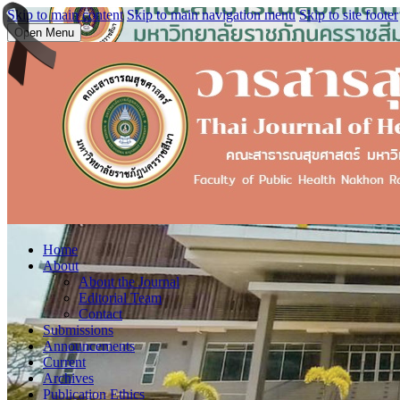
Skip to main content
Skip to main navigation menu
Skip to site footer
Open Menu
Home
About
About the Journal
Editorial Team
Contact
Submissions
Announcements
Current
Archives
Publication Ethics