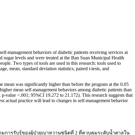
 self-management behaviors of diabetic patients receiving services at
od sugar levels and were treated at the Ban Suan Municipal Health
ple. Two types of tools are used in this research: tools used to
e, mean, standard deviation statistics, paired t-tests, and
e mean was significantly higher than before the program at the 0.05
y higher mean self-management behaviors among diabetic patients than
71, p-value <.001; 95%CI 19.272 to 21.172). This research suggests that
ess actual practice will lead to changes in self-management behavior
มการรับรู้ของผู้ป่วยเบาหวานชนิดที่ 2 ที่ควบคุมระดับน้ำตาลใน