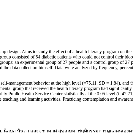
oup design. Aims to study the effect of a health literacy program on the
roup consisted of 54 diabetic patients who could not control their blo
roups: an experimental group of 27 people and a control group of 27 peo
 the data collection himself. Data were analyzed by frequency, percentag
 self-management behavior at the high level (=75.11, SD = 1.84), and th
ntal group that received the health literacy program had significantl
ity Public Health Service Center statistically at the 0.05 level (t=42.
e teaching and learning activities. Practicing contemplation and awaren
ากุล, นิลุบล นันตา และจุฑามาศ สุขเกษม. พฤติกรรมการดูแลตนเองตา