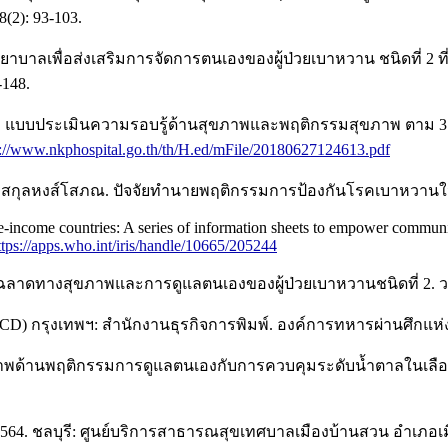
(2): 93-103.
าบาลเพื่อส่งเสริมการจัดการตนเองของผู้ป่วยเบาหวาน ชนิดที่ 2 ที
148.
บประเมินความรอบรู้ด้านสุขภาพและพฤติกรรมสุขภาพ ตาม 3อ. 2ส.
s://www.nkphospital.go.th/th/H.ed/mFile/20180627124613.pdf
สกุลหงส์โสภณ. ปัจจัยทำนายพฤติกรรมการป้องกันโรคเบาหวานในผู้ที
dle-income countries: A series of information sheets to empower commu
ttps://apps.who.int/iris/handle/10665/205244
มฉลาดทางสุขภาพและการดูแลตนเองของผู้ป่วยเบาหวานชนิดที่ 2. วาร
) กรุงเทพฯ: สำนักงานธุรกิจการพิมพ์. องค์การทหารผ่านศึกแห
พด้านพฤติกรรมการดูแลตนเองกับการควบคุมระดับน้ำตาลในเลือดขอ
4. ชลบุรี: ศูนย์บริการสาธารณสุขเทศบาลเมืองบ้านสวน อำเภอเมือ