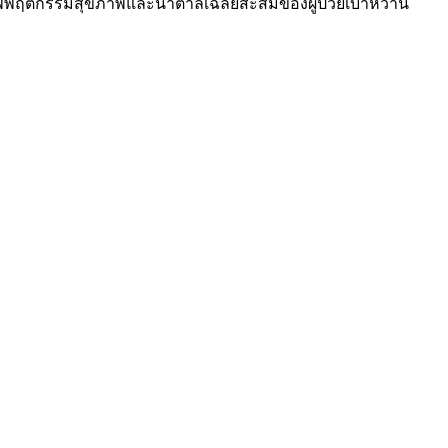
าพพฤติกรรมสุขภาพและน้ำตาลเฉลี่ยสะสมของผู้ป่วยเบาหวาน