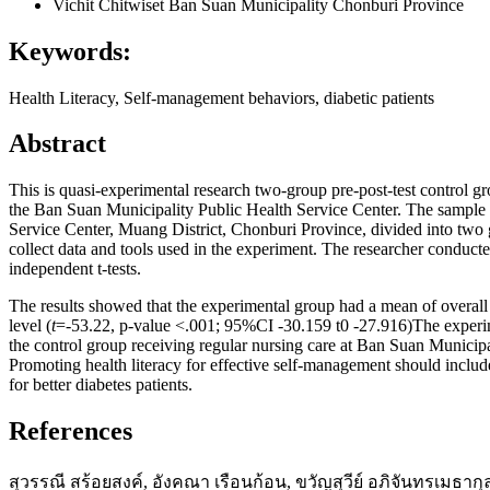
Vichit Chitwiset
Ban Suan Municipality Chonburi Province
Keywords:
Health Literacy, Self-management behaviors, diabetic patients
Abstract
This is quasi-experimental research two-group pre-post-test control gr
the Ban Suan Municipality Public Health Service Center. The sample g
Service Center, Muang District, Chonburi Province, divided into two g
collect data and tools used in the experiment. The researcher conducted
independent t-tests.
The results showed that the experimental group had a mean of overall
level (
t
=-53.22, p-value <.001; 95%CI -30.159 t0 -27.916)The experime
the control group receiving regular nursing care at Ban Suan Municipal
Promoting health literacy for effective self-management should includ
for better diabetes patients.
References
สุวรรณี สร้อยสงค์, อังคณา เรือนก้อน, ขวัญสุวีย์ อภิจันทรเมธ