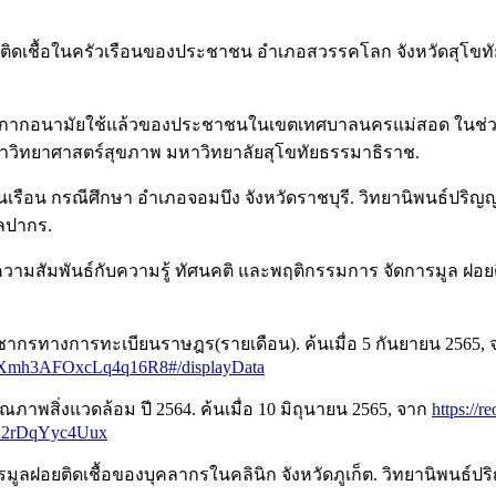
รขยะติดเชื้อในครัวเรือนของประชาชน อำเภอสวรรคโลก จังหวัดสุโ
ารหน้ากากอนามัยใช้แล้วของประชาชนในเขตเทศบาลนครแม่สอด ในช
วิทยาศาสตร์สุขภาพ มหาวิทยาลัยสุโขทัยธรรมาธิราช.
านเรือน กรณีศึกษา อำเภอจอมบึง จังหวัดราชบุรี. วิทยานิพนธ์ป
ิลปากร.
ยที่มีความสัมพันธ์กับความรู้ ทัศนคติ และพฤติกรรมการ จัดการมูล 
ากรทางการทะเบียนราษฎร(รายเดือน). ค้นเมื่อ 5 กันยายน 2565,
mh3AFOxcLq4q16R8#/displayData
ณภาพสิ่งแวดล้อม ปี 2564. ค้นเมื่อ 10 มิถุนายน 2565, จาก
https://
2rDqYyc4Uux
การมูลฝอยติดเชื้อของบุคลากรในคลินิก จังหวัดภูเก็ต. วิทยานิ