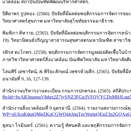
แวดล้อม สถาบันบัณฑิตพัฒนบริหารศาสตร.
ปิติยาพร รูปทอง. (2566). ปัจจัยที่มีผลต่อพฤติกรรมการจัดกา
วิทยาศาสตร์สุขภาพ มหาวิทยาลัยสุโขทัยธรรมมาธิราช.
พิมพิภา ทิหวาย. (2565). ปัจจัยที่มีผลต่อพฤติกรรมการจัดก
19). วิทยานิพนธ์ปริญญาสาธารณสุขศาสตรมหาบัณฑิต สาขาวิชา
รติรส ตะโกพร. (2558). พฤติกรรมการจัดการมูลฝอยติดเชื้อในบ้
ภาควิชาวิทยาศาสตร์สิ่งแวดล้อม บัณฑิตวิทยาลัย มหาวิทยาลัยศ
โสมศิริ เดชารัตน์, & พิริยะลักษณ์ เพชรห้วยลึก. (2565). ปัจจั
อนามัยที่ 9, 16, 127-139.
สำนักงานบริหารงานทะเบียน กรมการปกครอง. (2565). สถิติประช
fbclid=IwAR3paonuV8dgz2Z7jySNZ3FGicIVFQVYCDsMHJLsutX
สำนักงานสิ่งแวดล้อมที่ 9 อุดรธานี. (2564). รายงานสถานการณ์คุ
WP=qUIcnKtkpQMgZKqCGWOghJstqTgcWatjpQEgZ3p2GQAgG
ฮุสนา โรมินทร์. (2561). ความรู้ ทัศนคติ และพฤติกรรมการจัด