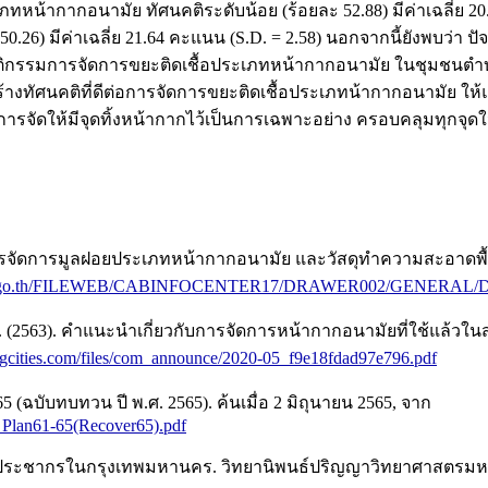
เภทหน้ากากอนามัย ทัศนคติระดับน้อย (ร้อยละ 52.88) มีค่าเฉลี่ย
6) มีค่าเฉลี่ย 21.64 คะแนน (S.D. = 2.58) นอกจากนี้ยังพบว่า ปัจจ
่อพฤติกรรมการจัดการขยะติดเชื้อประเภทหน้ากากอนามัย ในชุมชนตำบ
้างทัศนคติที่ดีต่อการจัดการขยะติดเชื้อประเภทน้ากากอนามัย ใ
ารจัดให้มีจุดทิ้งหน้ากากไว้เป็นการเฉพาะอย่าง ครอบคลุมทุกจุดใ
การจัดการมูลฝอยประเภทหน้ากากอนามัย และวัสดุทำความสะอาดพื้น
ic.go.th/FILEWEB/CABINFOCENTER17/DRAWER002/GENERAL/D
(2563). คำแนะนำเกี่ยวกับการจัดการหน้ากากอนามัยที่ใช้แล้ว
ongcities.com/files/com_announce/2020-05_f9e18fdad97e796.pdf
5 (ฉบับทบทวน ปี พ.ศ. 2565). ค้นเมื่อ 2 มิถุนายน 2565, จาก
_Plan61-65(Recover65).pdf
องประชากรในกรุงเทพมหานคร. วิทยานิพนธ์ปริญญาวิทยาศาสตรมหา