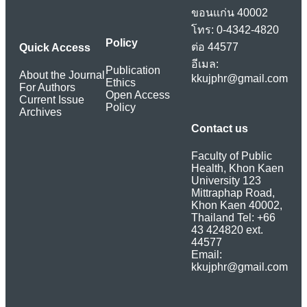
ขอนแก่น 40002
โทร: 0-4342-4820
Policy
ต่อ 44577
Quick Access
อีเมล:
Publication
About the Journal
kkujphr@gmail.com
Ethics
For Authors
Open Access
Current Issue
Policy
Archives
Contact us
Faculty of Public
Health, Khon Kaen
University 123
Mittraphap Road,
Khon Kaen 40002,
Thailand Tel: +66
43 424820 ext.
44577
Email:
kkujphr@gmail.com