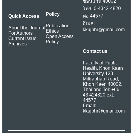
ขอนแก่น 40002
โทร: 0-4342-4820
Policy
ต่อ 44577
Quick Access
อีเมล:
Publication
About the Journal
kkujphr@gmail.com
Ethics
For Authors
Open Access
Current Issue
Policy
Archives
Contact us
Faculty of Public
Health, Khon Kaen
University 123
Mittraphap Road,
Khon Kaen 40002,
Thailand Tel: +66
43 424820 ext.
44577
Email:
kkujphr@gmail.com