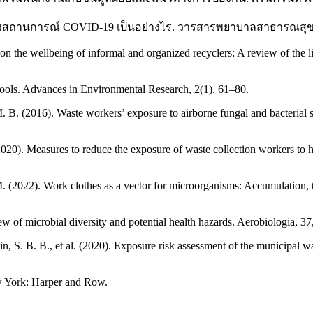
ช่วงสถานการณ์ COVID-19 เป็นอย่างไร. วารสารพยาบาลสาธารณสุข, 
 on the wellbeing of informal and organized recyclers: A review of the 
chools. Advances in Environmental Research, 2(1), 61–80.
B. (2016). Waste workers’ exposure to airborne fungal and bacterial sp
2020). Measures to reduce the exposure of waste collection workers to
. (2022). Work clothes as a vector for microorganisms: Accumulation, 
ew of microbial diversity and potential health hazards. Aerobiologia, 3
udin, S. B. B., et al. (2020). Exposure risk assessment of the municipal
ew York: Harper and Row.