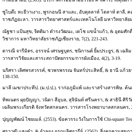
ซูไบด๊ะ หะยีวาเงาะ, พูรกอนนี สาและ, อับดุลลาห์ โดลาห์ ดาลี,
ราชภัฏยะลา. วารสารวิทยาศาสตร์และเทคโนโลยี มหาวิทยาลัยมห
ณัฐชา แป้นสุข, จิตติมา ดำรงวัฒนะ, เดโช แขน้ำแก้ว, & อุดมศัก
วิชาการ มหาวิทยาลัยราชภัฏเชียงราย, 7(2), 221-243.
ดารณี จารีมิตร, อรรจน์ เศรษฐบุตร, ชนิกานต์ ยิ้มประยูร, & เ
วารสารวิจัยและสาระสถาปัตยกรรม/การผังเมือง, 4(2), 3-19.
นริศรา เลิศพรสวรรค์, ชวพรพรรณ จันทร์ประสิทธิ์, & ธานี แก
138-150.
มาลี เมฆาประทีป. (ม.ป.ป.). ราก่อภูมิแพ้ และราสร้างสารพิษ. ค้น
ทิพเนตร ผุยปัญญา, วนิดา สีอุบล, สุจินันท์ ศรีนครา, & สาธินี
เฉลิมพระเกียรติ จังหวัดสกลนคร. วารสารโรงพยาบาลสกลนคร, 22
ปุญญพัฒน์ ไชยเมล์. (2553). ข้อควรระวังในการใช้ Chi-square T
ศราวุฒิ แสงคำ, & จำลอง อรุณเลิศอารีย์. (2562). สิ่งคุกคามส