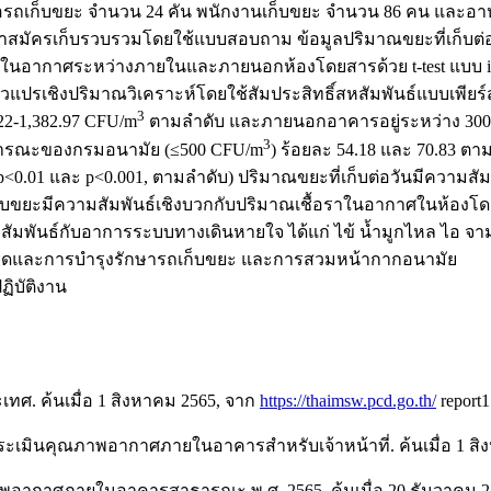
ถเก็บขยะ จำนวน 24 คัน พนักงานเก็บขยะ จำนวน 86 คน และอาหารเล
าสมัครเก็บรวบรวมโดยใช้แบบสอบถาม ข้อมูลปริมาณขยะที่เก็บต่
ในอากาศระหว่างภายในและภายนอกห้องโดยสารด้วย t-test แบบ in
รเชิงปริมาณวิเคราะห์โดยใช้สัมประสิทธิ์สหสัมพันธ์แบบเพียร์
3
22-1,382.97 CFU/m
ตามลำดับ และภายนอกอาคารอยู่ระหว่าง 300.6
3
าธารณะของกรมอนามัย (≤500 CFU/m
) ร้อยละ 54.18 และ 70.83 
<0.01 และ p<0.001, ตามลำดับ) ปริมาณขยะที่เก็บต่อวันมีความสั
บขยะมีความสัมพันธ์เชิงบวกกับปริมาณเชื้อราในอากาศในห้องโดย
ันธ์กับอาการระบบทางเดินหายใจ ได้แก่ ไข้ นํ้ามูกไหล ไอ จาม อย
ะอาดและการบำรุงรักษารถเก็บขยะ และการสวมหน้ากากอนามัย
ิบัติงาน
ศ. ค้นเมื่อ 1 สิงหาคม 2565, จาก
https://thaimsw.pcd.go.th/
report
ประเมินคุณภาพอากาศภายในอาคารสำหรับเจ้าหน้าที่. ค้นเมื่อ 1 ส
ณภาพอากาศภายในอาคารสาธารณะ พ.ศ. 2565. ค้นเมื่อ 20 ธันวาคม 