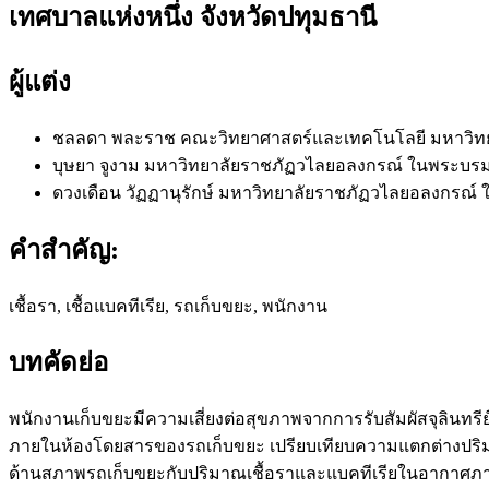
เทศบาลแห่งหนึ่ง จังหวัดปทุมธานี
ผู้แต่ง
ชลลดา พละราช
คณะวิทยาศาสตร์และเทคโนโลยี มหาวิท
บุษยา จูงาม
มหาวิทยาลัยราชภัฏวไลยอลงกรณ์ ในพระบรมร
ดวงเดือน วัฏฏานุรักษ์
มหาวิทยาลัยราชภัฏวไลยอลงกรณ์ 
คำสำคัญ:
เชื้อรา, เชื้อแบคทีเรีย, รถเก็บขยะ, พนักงาน
บทคัดย่อ
พนักงานเก็บขยะมีความเสี่ยงต่อสุขภาพจากการรับสัมผัสจุลินท
ภายในห้องโดยสารของรถเก็บขยะ เปรียบเทียบความแตกต่างปริ
ด้านสภาพรถเก็บขยะกับปริมาณเชื้อราและแบคทีเรียในอากาศภ