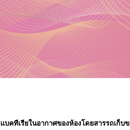
าและแบคทีเรียในอากาศของห้องโดยสารรถเก็