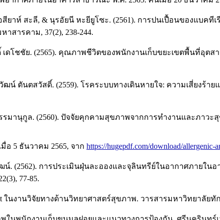
 คอสียาห์ สะลี, & นุรอัยนี หะยียูโซะ. (2561). การปนเปื้อนของแ
าสารคาม, 37(2), 238-244.
ดิ์ เดโชชัย. (2565). คุณภาพชีวิตของพนักงานเก็บขยะเขตพื้นที่อ
ฉลิมวัฒน์ ตันตสวัสดิ์. (2559). โรคระบบทางเดินหายใจ: ความเสี่
้วธรรมานุกูล. (2560). ปัจจัยคุกคามสุขภาพจากการทำงานและภาวะ
เมื่อ 5 ธันวาคม 2565, จาก
https://hugepdf.com/download/allergenic-a
 ศิริวัฒน์. (2562). การประเมินฝุ่นละอองและจุลินทรีย์ในอากาศภา
(3), 77-85.
est ในงานวิจัยทางด้านวิทยาศาสตร์สุขภาพ. วารสารมหาวิทยาลัยทักษ
ุขภาพในพนักงานเก็บขนมูลฝอยและแนวทางการป้องกัน. ศรีนครินทร์เว