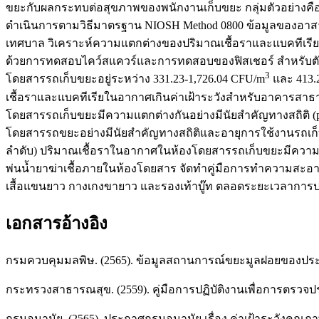
ขยะกับผลกระทบต่อสุขภาพของพนักงานเก็บขยะ กลุ่มตัวอย่างคือร
ดำเนินการตามวิธีมาตรฐาน NIOSH Method 0800 ข้อมูลของอาส
เทศบาล วิเคราะห์ความแตกต่างของปริมาณเชื้อราและแบคทีเรีย
ด้วยการทดสอบไคว์สแควร์และการทดสอบของฟิสเชอร์ สำหรับตัวแป
3
โดยสารรถเก็บขยะอยู่ระหว่าง 331.23-1,726.04 CFU/m
และ 413.
เชื้อราและแบคทีเรียในอากาศเกินค่าเฝ้าระวังสำหรับอาคารส
โดยสารรถเก็บขยะมีความแตกต่างกันอย่างมีนัยสำคัญทางสถิติ (p
โดยสารรถขยะอย่างมีนัยสำคัญทางสถิติและอายุการใช้งานรถเก็
ลำดับ) ปริมาณเชื้อราในอากาศในห้องโดยสารรถเก็บขยะมีความสัมพ
พ่นน้ำยาฆ่าเชื้อภายในห้องโดยสาร จัดทำคู่มือการทำความส
เสื้อแขนยาว กางเกงขายาว และรองเท้าบู๊ท ตลอดระยะเวลาการปฏ
เอกสารอ้างอิง
กรมควบคุมมลพิษ. (2565). ข้อมูลสถานการณ์ขยะมูลฝอยของประเท
กระทรวงสาธารณสุข. (2559). คู่มือการปฏิบัติงานเพื่อการตรวจ
กรมอนามัย. (2565). ประกาศกรมอนามัย เรื่อง ค่าเฝ้าระวังคุ