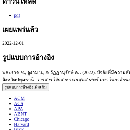
ดาวน์โหลด
pdf
เผยแพร่แล้ว
2022-12-01
รูปแบบการอ้างอิง
พละราช ช., จูงาม บ., & วัฏฏานุรักษ์ ด. . (2022). ปัจจัยที่
จังหวัดปทุมธานี.
วารสารวิจัยสาธารณสุขศาสตร์ มหาวิทยาลัยข
รูปแบบการอ้างอิงเพิ่มเติม
ACM
ACS
APA
ABNT
Chicago
Harvard
IEEE