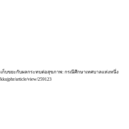
ารรถเก็บขยะกับผลกระทบต่อสุขภาพ: กรณีศึกษาเทศบาลแห่งหนึ่ง
p/kkujphr/article/view/259123