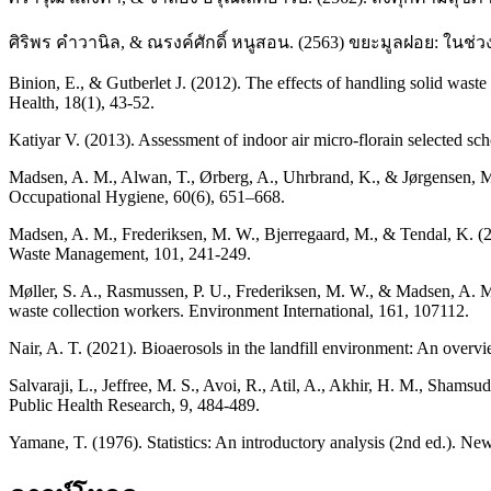
ศิริพร คำวานิล, & ณรงค์ศักดิ์ หนูสอน. (2563) ขยะมูลฝอย: ใน
Binion, E., & Gutberlet J. (2012). The effects of handling solid waste
Health, 18(1), 43-52.
Katiyar V. (2013). Assessment of indoor air micro-florain selected s
Madsen, A. M., Alwan, T., Ørberg, A., Uhrbrand, K., & Jørgensen, M. 
Occupational Hygiene, 60(6), 651–668.
Madsen, A. M., Frederiksen, M. W., Bjerregaard, M., & Tendal, K. (
Waste Management, 101, 241-249.
Møller, S. A., Rasmussen, P. U., Frederiksen, M. W., & Madsen, A. M
waste collection workers. Environment International, 161, 107112.
Nair, A. T. (2021). Bioaerosols in the landfill environment: An overvi
Salvaraji, L., Jeffree, M. S., Avoi, R., Atil, A., Akhir, H. M., Shams
Public Health Research, 9, 484-489.
Yamane, T. (1976). Statistics: An introductory analysis (2nd ed.). N