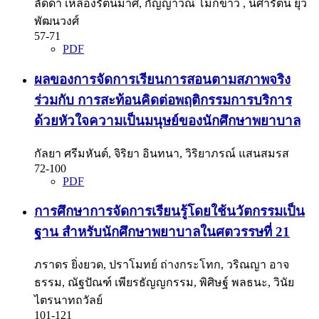
ลัดดา เหลืองรัตนมาศ, กัญญาวีณ์ โมกขาว , นิศารัตน์ ยุว
พัฒนวงศ์
57-71
PDF
ผลของการจัดการเรียนการสอนตามสภาพจริง
ร่วมกับ การสะท้อนคิดต่อพฤติกรรมการบริการ
ด้วยหัวใจความเป็นมนุษย์ของนักศึกษาพยาบาล
กัลยา ศรีมหันต์, จิริยา อินทนา, วิริยาภรณ์ แสนสมรส
72-100
PDF
การศึกษาการจัดการเรียนรู้โดยใช้นวัตกรรมเป็น
ฐาน สำหรับนักศึกษาพยาบาลในศตวรรษที่ 21
ภราดร ยิ่งยวด, ปราโมทย์ ถ่างกระโทก, วริณญา อาจ
ธรรม, ณัฐปัณฑ์ เพียรธัญญกรรม, พิศิษฐ์ พลธนะ, วินัย
ไตรนาทถวัลย์
101-121