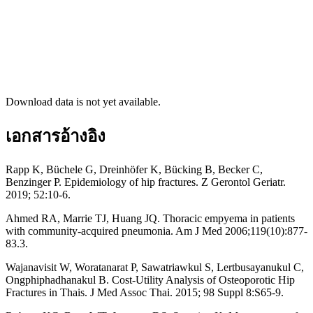
Download data is not yet available.
เอกสารอ้างอิง
Rapp K, Büchele G, Dreinhöfer K, Bücking B, Becker C,
Benzinger P. Epidemiology of hip fractures. Z Gerontol Geriatr.
2019; 52:10-6.
Ahmed RA, Marrie TJ, Huang JQ. Thoracic empyema in patients
with community-acquired pneumonia. Am J Med 2006;119(10):877-
83.3.
Wajanavisit W, Woratanarat P, Sawatriawkul S, Lertbusayanukul C,
Ongphiphadhanakul B. Cost-Utility Analysis of Osteoporotic Hip
Fractures in Thais. J Med Assoc Thai. 2015; 98 Suppl 8:S65-9.