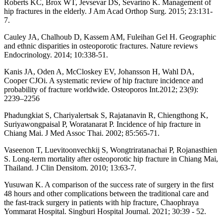
Roberts KC, Brox WT, Jevsevar DS, Sevarino K. Management of
hip fractures in the elderly. J Am Acad Orthop Surg. 2015; 23:131-
7.
Cauley JA, Chalhoub D, Kassem AM, Fuleihan Gel H. Geographic
and ethnic disparities in osteoporotic fractures. Nature reviews
Endocrinology. 2014; 10:338-51.
Kanis JA, Oden A, McCloskey EV, Johansson H, Wahl DA,
Cooper CJOi. A systematic review of hip fracture incidence and
probability of fracture worldwide. Osteoporos Int.2012; 23(9):
2239–2256
Phadungkiat S, Chariyalertsak S, Rajatanavin R, Chiengthong K,
Suriyawongpaisal P, Woratanarat P. Incidence of hip fracture in
Chiang Mai. J Med Assoc Thai. 2002; 85:565-71.
Vaseenon T, Luevitoonvechkij S, Wongtriratanachai P, Rojanasthien
S. Long-term mortality after osteoporotic hip fracture in Chiang Mai,
Thailand. J Clin Densitom. 2010; 13:63-7.
Yusuwan K. A comparison of the success rate of surgery in the first
48 hours and other complications between the traditional care and
the fast-track surgery in patients with hip fracture, Chaophraya
Yommarat Hospital. Singburi Hospital Journal. 2021; 30:39 - 52.