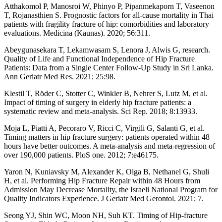
Atthakomol P, Manosroi W, Phinyo P, Pipanmekaporn T, Vaseenon
T, Rojanasthien S. Prognostic factors for all-cause mortality in Thai
patients with fragility fracture of hip: comorbidities and laboratory
evaluations. Medicina (Kaunas). 2020; 56:311.
Abeygunasekara T, Lekamwasam S, Lenora J, Alwis G, research.
Quality of Life and Functional Independence of Hip Fracture
Patients: Data from a Single Center Follow-Up Study in Sri Lanka.
Ann Geriatr Med Res. 2021; 25:98.
Klestil T, Röder C, Stotter C, Winkler B, Nehrer S, Lutz M, et al.
Impact of timing of surgery in elderly hip fracture patients: a
systematic review and meta-analysis. Sci Rep. 2018; 8:13933.
Moja L, Piatti A, Pecoraro V, Ricci C, Virgili G, Salanti G, et al.
Timing matters in hip fracture surgery: patients operated within 48
hours have better outcomes. A meta-analysis and meta-regression of
over 190,000 patients. PloS one. 2012; 7:e46175.
Yaron N, Kuniavsky M, Alexander K, Olga B, Nethanel G, Shuli
H, et al. Performing Hip Fracture Repair within 48 Hours from
Admission May Decrease Mortality, the Israeli National Program for
Quality Indicators Experience. J Geriatr Med Gerontol. 2021; 7.
Seong YJ, Shin WC, Moon NH, Suh KT. Timing of Hip-fracture