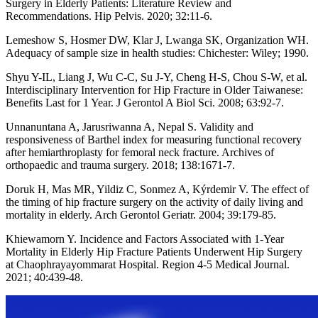
Surgery in Elderly Patients: Literature Review and
Recommendations. Hip Pelvis. 2020; 32:11-6.
Lemeshow S, Hosmer DW, Klar J, Lwanga SK, Organization WH.
Adequacy of sample size in health studies: Chichester: Wiley; 1990.
Shyu Y-IL, Liang J, Wu C-C, Su J-Y, Cheng H-S, Chou S-W, et al.
Interdisciplinary Intervention for Hip Fracture in Older Taiwanese:
Benefits Last for 1 Year. J Gerontol A Biol Sci. 2008; 63:92-7.
Unnanuntana A, Jarusriwanna A, Nepal S. Validity and
responsiveness of Barthel index for measuring functional recovery
after hemiarthroplasty for femoral neck fracture. Archives of
orthopaedic and trauma surgery. 2018; 138:1671-7.
Doruk H, Mas MR, Yildiz C, Sonmez A, Kýrdemir V. The effect of
the timing of hip fracture surgery on the activity of daily living and
mortality in elderly. Arch Gerontol Geriatr. 2004; 39:179-85.
Khiewamorn Y. Incidence and Factors Associated with 1-Year
Mortality in Elderly Hip Fracture Patients Underwent Hip Surgery
at Chaophrayayommarat Hospital. Region 4-5 Medical Journal.
2021; 40:439-48.