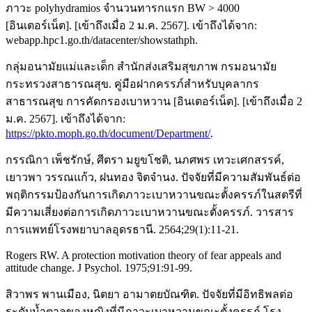
ภาวะ polyhydramios จำนวนทารกแรก BW > 4000
[อินเตอร์เน็ต]. [เข้าถึงเมื่อ 2 ม.ค. 2567]. เข้าถึงได้จาก:
webapp.hpc1.go.th/datacenter/showstathph.
กลุ่มอนามัยแม่และเด็ก สำนักส่งเสริมสุขภาพ กรมอนามัย
กระทรวงสาธารณสุข. คู่มือฝากครรภ์สำหรับบุคลากร
สาธารณสุข การคัดกรองเบาหวาน [อินเตอร์เน็ต]. [เข้าถึงเมื่อ 2
ม.ค. 2567]. เข้าถึงได้จาก:
https://pkto.moph.go.th/document/Department/
.
กรรณิกา เพ็ชรักษ์, ศีตรา มยูขโชติ, นภศพร เทวะเศกสรรค์,
เยาวพา วรรณแก้ว, ฝนทอง จิตจำนง. ปัจจัยที่มีความสัมพันธ์ต่อ
พฤติกรรมป้องกันการเกิดภาวะเบาหวานขณะตั้งครรภ์ในสตรีที่
มีความเสี่ยงต่อการเกิดภาวะเบาหวานขณะตั้งครรภ์. วารสาร
การแพทย์โรงพยาบาลอุดรธานี. 2564;29(1):11-21.
Rogers RW. A protection motivation theory of fear appeals and
attitude change. J Psychol. 1975;91:91-99.
สิวาพร พานเมือง, นิตยา อามาตยบัณฑิต. ปัจจัยที่มีอิทธิพลต่อ
ระดับน้ำตาลของหญิงที่มีภาวะเบาหวานขณะตั้งครรภ์ โรง