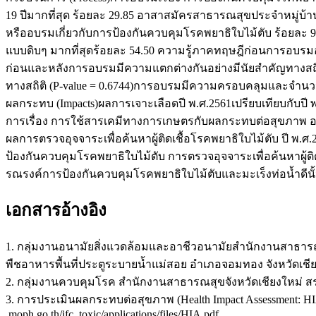
19 ปีมากที่สุด ร้อยละ 29.85 อาสาสมัครสาธารณสุขประจำหมู่บ้า
หรืออบรมเกี่ยวกับการป้องกันควบคุมโรคพยาธิใบไม้ตับ ร้อยละ 
แบบดิบๆ มากที่สุดร้อยละ 54.50 ความรู้ภาคทฤษฎีก่อนการอบร
ก่อนและหลังการอบรมมีความแตกต่างกันอย่างมีนัยสำคัญทางสถิติ
ทางสถิติ (P-value = 0.6744)การอบรมมีความครอบคลุมและจำนว
ผลกระทบ (Impacts)ผลการเจาะเลือดปี พ.ศ.2561เปรียบเทียบกับปี
การเรื่อง การใช้สารเคมีทางการเกษตรกับผลกระทบต่อสุขภาพ
ผลการตรวจอุจจาระเพื่อค้นหาผู้ติดเชื้อโรคพยาธิใบไม้ตับ ปี พ.
ป้องกันควบคุมโรคพยาธิใบไม้ตับ การตรวจอุจจาระเพื่อค้นหาผู้ต
รณรงค์การป้องกันควบคุมโรคพยาธิใบไม้ตับและมะเร็งท่อน้ำดี
เอกสารอ้างอิง
1. กลุ่มงานอนามัยสิ่งแวดล้อมและอาชีวอนามัยสำนักงานสาธาร
พืชอาหารพื้นที่ประตูระบายน้ำแม่สอย อำเภอจอมทอง จังหวัดเชีย
2. กลุ่มงานควบคุมโรค สำนักงานสาธารณสุขจังหวัดเชียงใหม่
3. การประเมินผลกระทบต่อสุขภาพ (Health Impact Assessment: HIA)[
.moph.go.th/ifc_toxic/applications/files/HIA.pdf