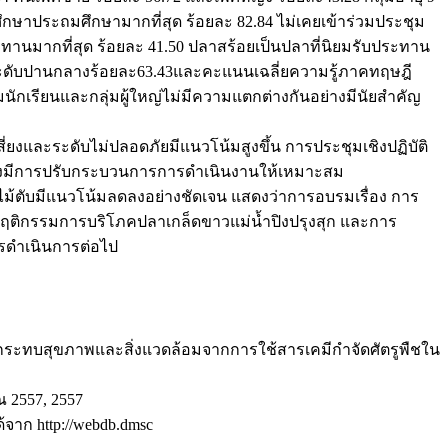
ึกษาประถมศึกษามากที่สุด ร้อยละ 82.84 ไม่เคยเข้าร่วมประชุม
ทานมากที่สุด ร้อยละ 41.50 ปลาสร้อยเป็นปลาที่นิยมรับประทาน
นระดับปานกลางร้อยละ63.43และคะแนนเฉลี่ยความรู้ภาคทฤษฎี
ักเรียนและกลุ่มผู้ใหญ่ไม่มีความแตกต่างกันอย่างมีนัยสำคัญ
่ยงและระดับไม่ปลอดภัยมีแนวโน้มสูงขึ้น การประชุมเชิงปฏิบัติ
้องมีการปรับกระบวนการการดำเนินงานให้เหมาะสม
ิใบไม้ตับมีแนวโน้มลดลงอย่างชัดเจน แสดงว่าการอบรมเรื่อง การ
่ยนพฤติกรรมการบริโภคปลาเกล็ดขาวแม่น้ำปิงปรุงสุก และการ
วรดำเนินการต่อไป
กระทบสุขภาพและสิ่งแวดล้อมจากการใช้สารเคมีกำจัดศัตรูพืชใน
 2557, 2557
้จาก http://webdb.dmsc