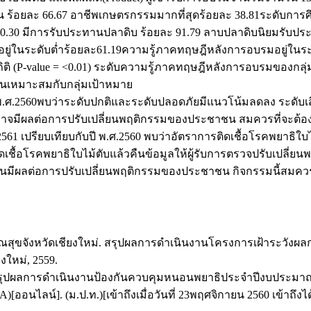
น ร้อยละ 66.67 อาชีพเกษตรกรรมมากที่สุดร้อยละ 38.81ระดับการศ
90.30 มีการรับประทานปลาดิบ ร้อยละ 91.79 ลาบปลาดิบนิยมรับประ
มอยู่ในระดับต่ำร้อยละ61.19ความรู้ภาคทฤษฎีหลังการอบรมอยู่ใ
 (P-value = <0.01) ระดับความรู้ภาคทฤษฎีหลังการอบรมของกลุ่มน
นเหมาะสมกับกลุ่มเป้าหมาย
 พ.ศ.2560พบว่าระดับปกติและระดับปลอดภัยมีแนวโน้มลดลง ระดับเสี
 อาจมีผลต่อการปรับเปลี่ยนพฤติกรรมของประชาชน สมควรที่จะต
ศ.2561 เปรียบเทียบกับปี พ.ศ.2560 พบว่าอัตราการติดเชื้อโรคพยาธ
ิดเชื้อโรคพยาธิใบไม้ตับแล้วคืนข้อมูลให้ผู้รับการตรวจปรับเปลี
นั้นมีผลต่อการปรับเปลี่ยนพฤติกรรมของประชาชน กิจกรรมนี้สมค
ณสุขจังหวัดเชียงใหม่. สรุปผลการดำเนินงานโครงการเฝ้าระวังผล
งใหม่, 2559.
 สรุปผลการดำเนินงานป้องกันควบคุมหนอนพยาธิประจำปีงบประมาณ
ออนไลน์]. (ม.ป.ท.)[เข้าถึงเมื่อวันที่ 23พฤศจิกายน 2560 เข้าถึงได