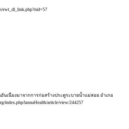
th/ewt_dl_link.php?nid=57
อันเนื่องมาจากการก่อสร้างประตูระบายน้ำแม่สอย อำเภอ
.org/index.php/lannaHealth/article/view/244257