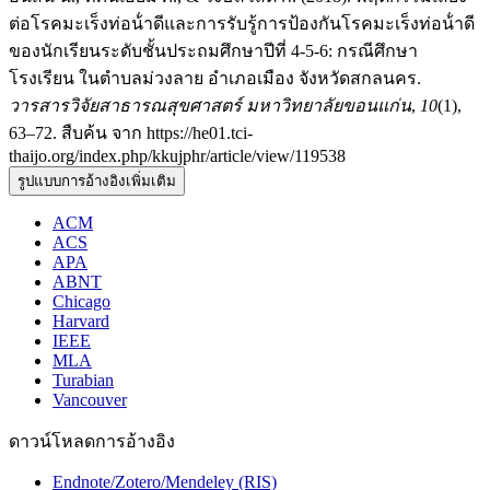
ต่อโรคมะเร็งท่อน้ําดีและการรับรู้การป้องกันโรคมะเร็งท่อน้ําดี
ของนักเรียนระดับชั้นประถมศึกษาปีที่ 4-5-6: กรณีศึกษา
โรงเรียน ในตําบลม่วงลาย อําเภอเมือง จังหวัดสกลนคร.
วารสารวิจัยสาธารณสุขศาสตร์ มหาวิทยาลัยขอนแก่น
,
10
(1),
63–72. สืบค้น จาก https://he01.tci-
thaijo.org/index.php/kkujphr/article/view/119538
รูปแบบการอ้างอิงเพิ่มเติม
ACM
ACS
APA
ABNT
Chicago
Harvard
IEEE
MLA
Turabian
Vancouver
ดาวน์โหลดการอ้างอิง
Endnote/Zotero/Mendeley (RIS)