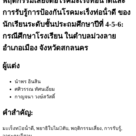
พฤติกรรมเสี่ยงต่อโรคมะเร็งท่อน้ําดีและ
การรับรู้การป้องกันโรคมะเร็งท่อน้ําดี ของ
นักเรียนระดับชั้นประถมศึกษาปีที่ 4-5-6:
กรณีศึกษาโรงเรียน ในตําบลม่วงลาย
อําเภอเมือง จังหวัดสกลนคร
ผู้แต่ง
นําพร อินสิน
ศศิวรรณ ทัศนเอี่ยม
กาญจนา วงษ์สวัสดิ์
คำสำคัญ:
มะเร็งทอน้ําดี, พยาธิใบไมตับ, พฤติกรรมเสี่ยง, การรับรู้,
วาระคนอีสาน