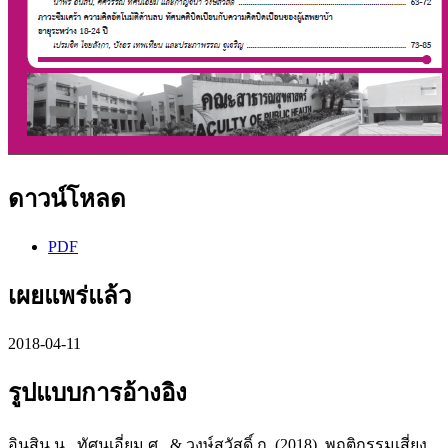
ดาวน์โหลด
PDF
เผยแพร่แล้ว
2018-04-11
รูปแบบการอ้างอิง
อินสิน น., ทัศนเอี่ยม ศ., & วงษ์สวัสดิ์ ก. (2018). พฤติกรรมเสี่ยง