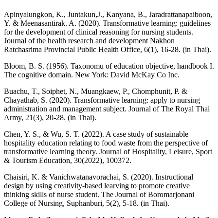
Apinyalungkon, K., Juntakun,J., Kanyana, B., Jaradrattanapaiboon,
Y. & Meenasantirak. A. (2020). Transformative learning: guidelines
for the development of clinical reasoning for nursing students.
Journal of the health research and development Nakhon
Ratchasrima Provincial Public Health Office, 6(1), 16-28. (in Thai).
Bloom, B. S. (1956). Taxonomu of education objective, handbook I.
The cognitive domain. New York: David McKay Co Inc.
Buachu, T., Soiphet, N., Muangkaew, P., Chomphunit, P. &
Chayathab, S. (2020). Transformative learning: apply to nursing
administration and management subject. Journal of The Royal Thai
Army, 21(3), 20-28. (in Thai).
Chen, Y. S., & Wu, S. T. (2022). A case study of sustainable
hospitality education relating to food waste from the perspective of
transformative learning theory. Journal of Hospitality, Leisure, Sport
& Tourism Education, 30(2022), 100372.
Chaisiri, K. & Vanichwatanavorachai, S. (2020). Instructional
design by using creativity-based learving to promote creative
thinking skills of nurse student. The Journal of Boromarjonani
College of Nursing, Suphanburi, 5(2), 5-18. (in Thai).