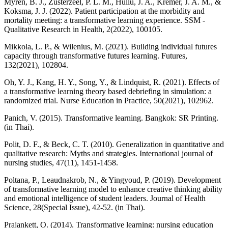
Myren, B. J., Zusterzeel, P. L. M., Hullu, J. A., Kremer, J. A. M., &
Koksma, J. J. (2022). Patient participation at the morbidity and
mortality meeting: a transformative learning experience. SSM -
Qualitative Research in Health, 2(2022), 100105.
Mikkola, L. P., & Wilenius, M. (2021). Building individual futures
capacity through transformative futures learning. Futures,
132(2021), 102804.
Oh, Y. J., Kang, H. Y., Song, Y., & Lindquist, R. (2021). Effects of
a transformative learning theory based debriefing in simulation: a
randomized trial. Nurse Education in Practice, 50(2021), 102962.
Panich, V. (2015). Transformative learning. Bangkok: SR Printing.
(in Thai).
Polit, D. F., & Beck, C. T. (2010). Generalization in quantitative and
qualitative research: Myths and strategies. International journal of
nursing studies, 47(11), 1451-1458.
Poltana, P., Leaudnakrob, N., & Yingyoud, P. (2019). Development
of transformative learning model to enhance creative thinking ability
and emotional intelligence of student leaders. Journal of Health
Science, 28(Special Issue), 42-52. (in Thai).
Prajankett, O. (2014). Transformative learning: nursing education