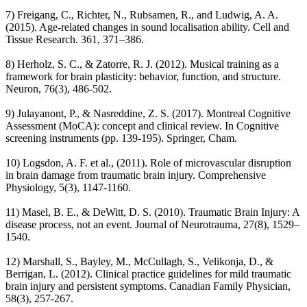
7) Freigang, C., Richter, N., Rubsamen, R., and Ludwig, A. A.
(2015). Age-related changes in sound localisation ability. Cell and
Tissue Research. 361, 371–386.
8) Herholz, S. C., & Zatorre, R. J. (2012). Musical training as a
framework for brain plasticity: behavior, function, and structure.
Neuron, 76(3), 486-502.
9) Julayanont, P., & Nasreddine, Z. S. (2017). Montreal Cognitive
Assessment (MoCA): concept and clinical review. In Cognitive
screening instruments (pp. 139-195). Springer, Cham.
10) Logsdon, A. F. et al., (2011). Role of microvascular disruption
in brain damage from traumatic brain injury. Comprehensive
Physiology, 5(3), 1147-1160.
11) Masel, B. E., & DeWitt, D. S. (2010). Traumatic Brain Injury: A
disease process, not an event. Journal of Neurotrauma, 27(8), 1529–
1540.
12) Marshall, S., Bayley, M., McCullagh, S., Velikonja, D., &
Berrigan, L. (2012). Clinical practice guidelines for mild traumatic
brain injury and persistent symptoms. Canadian Family Physician,
58(3), 257-267.