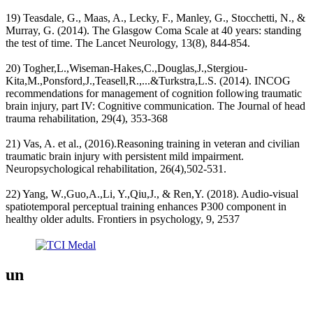
19) Teasdale, G., Maas, A., Lecky, F., Manley, G., Stocchetti, N., &
Murray, G. (2014). The Glasgow Coma Scale at 40 years: standing
the test of time. The Lancet Neurology, 13(8), 844-854.
20) Togher,L.,Wiseman-Hakes,C.,Douglas,J.,Stergiou-
Kita,M.,Ponsford,J.,Teasell,R.,...&Turkstra,L.S. (2014). INCOG
recommendations for management of cognition following traumatic
brain injury, part IV: Cognitive communication. The Journal of head
trauma rehabilitation, 29(4), 353-368
21) Vas, A. et al., (2016).Reasoning training in veteran and civilian
traumatic brain injury with persistent mild impairment.
Neuropsychological rehabilitation, 26(4),502-531.
22) Yang, W.,Guo,A.,Li, Y.,Qiu,J., & Ren,Y. (2018). Audio-visual
spatiotemporal perceptual training enhances P300 component in
healthy older adults. Frontiers in psychology, 9, 2537
un