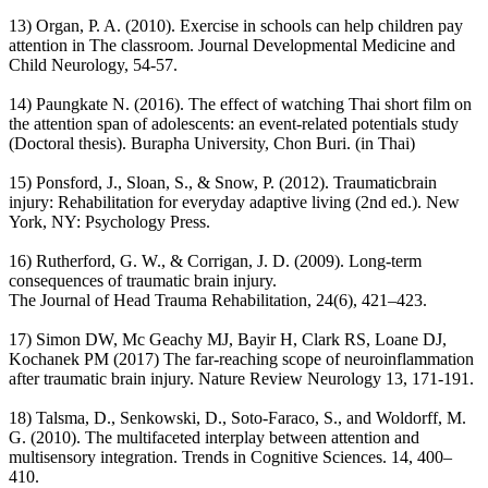
13) Organ, P. A. (2010). Exercise in schools can help children pay
attention in The classroom. Journal Developmental Medicine and
Child Neurology, 54-57.
14) Paungkate N. (2016). The effect of watching Thai short film on
the attention span of adolescents: an event-related potentials study
(Doctoral thesis). Burapha University, Chon Buri. (in Thai)
15) Ponsford, J., Sloan, S., & Snow, P. (2012). Traumaticbrain
injury: Rehabilitation for everyday adaptive living (2nd ed.). New
York, NY: Psychology Press.
16) Rutherford, G. W., & Corrigan, J. D. (2009). Long-term
consequences of traumatic brain injury.
The Journal of Head Trauma Rehabilitation, 24(6), 421–423.
17) Simon DW, Mc Geachy MJ, Bayir H, Clark RS, Loane DJ,
Kochanek PM (2017) The far-reaching scope of neuroinflammation
after traumatic brain injury. Nature Review Neurology 13, 171-191.
18) Talsma, D., Senkowski, D., Soto-Faraco, S., and Woldorff, M.
G. (2010). The multifaceted interplay between attention and
multisensory integration. Trends in Cognitive Sciences. 14, 400–
410.