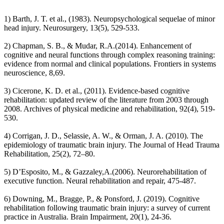
1) Barth, J. T. et al., (1983). Neuropsychological sequelae of minor
head injury. Neurosurgery, 13(5), 529-533.
2) Chapman, S. B., & Mudar, R.A.(2014). Enhancement of
cognitive and neural functions through complex reasoning training:
evidence from normal and clinical populations. Frontiers in systems
neuroscience, 8,69.
3) Cicerone, K. D. et al., (2011). Evidence-based cognitive
rehabilitation: updated review of the literature from 2003 through
2008. Archives of physical medicine and rehabilitation, 92(4), 519-
530.
4) Corrigan, J. D., Selassie, A. W., & Orman, J. A. (2010). The
epidemiology of traumatic brain injury. The Journal of Head Trauma
Rehabilitation, 25(2), 72–80.
5) D’Esposito, M., & Gazzaley,A.(2006). Neurorehabilitation of
executive function. Neural rehabilitation and repair, 475-487.
6) Downing, M., Bragge, P., & Ponsford, J. (2019). Cognitive
rehabilitation following traumatic brain injury: a survey of current
practice in Australia. Brain Impairment, 20(1), 24-36.