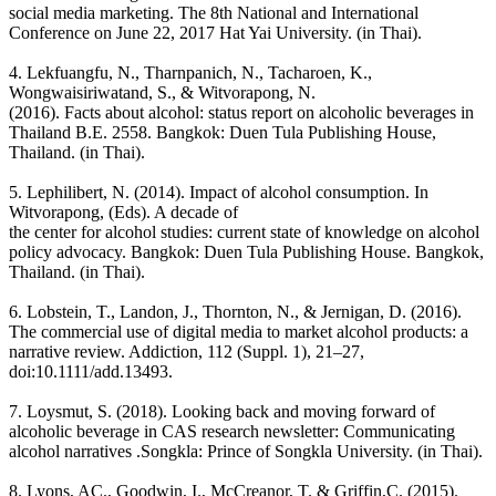
social media marketing. The 8th National and International
Conference on June 22, 2017 Hat Yai University. (in Thai).
4. Lekfuangfu, N., Tharnpanich, N., Tacharoen, K.,
Wongwaisiriwatand, S., & Witvorapong, N.
(2016). Facts about alcohol: status report on alcoholic beverages in
Thailand B.E. 2558. Bangkok: Duen Tula Publishing House,
Thailand. (in Thai).
5. Lephilibert, N. (2014). Impact of alcohol consumption. In
Witvorapong, (Eds). A decade of
the center for alcohol studies: current state of knowledge on alcohol
policy advocacy. Bangkok: Duen Tula Publishing House. Bangkok,
Thailand. (in Thai).
6. Lobstein, T., Landon, J., Thornton, N., & Jernigan, D. (2016).
The commercial use of digital media to market alcohol products: a
narrative review. Addiction, 112 (Suppl. 1), 21–27,
doi:10.1111/add.13493.
7. Loysmut, S. (2018). Looking back and moving forward of
alcoholic beverage in CAS research newsletter: Communicating
alcohol narratives .Songkla: Prince of Songkla University. (in Thai).
8. Lyons, AC., Goodwin, I., McCreanor, T. & Griffin,C. (2015).