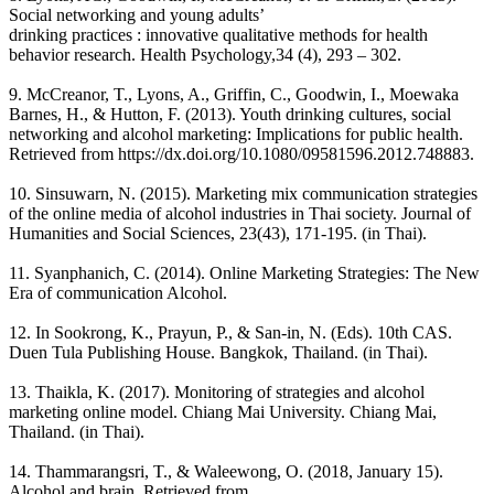
Social networking and young adults’
drinking practices : innovative qualitative methods for health
behavior research. Health Psychology,34 (4), 293 – 302.
9. McCreanor, T., Lyons, A., Griffin, C., Goodwin, I., Moewaka
Barnes, H., & Hutton, F. (2013). Youth drinking cultures, social
networking and alcohol marketing: Implications for public health.
Retrieved from https://dx.doi.org/10.1080/09581596.2012.748883.
10. Sinsuwarn, N. (2015). Marketing mix communication strategies
of the online media of alcohol industries in Thai society. Journal of
Humanities and Social Sciences, 23(43), 171-195. (in Thai).
11. Syanphanich, C. (2014). Online Marketing Strategies: The New
Era of communication Alcohol.
12. In Sookrong, K., Prayun, P., & San-in, N. (Eds). 10th CAS.
Duen Tula Publishing House. Bangkok, Thailand. (in Thai).
13. Thaikla, K. (2017). Monitoring of strategies and alcohol
marketing online model. Chiang Mai University. Chiang Mai,
Thailand. (in Thai).
14. Thammarangsri, T., & Waleewong, O. (2018, January 15).
Alcohol and brain. Retrieved from