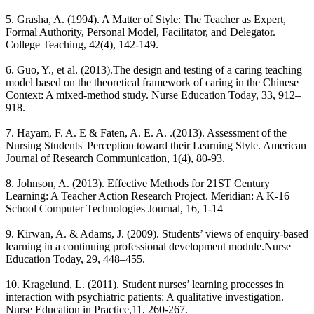
5. Grasha, A. (1994). A Matter of Style: The Teacher as Expert,
Formal Authority, Personal Model, Facilitator, and Delegator.
College Teaching, 42(4), 142-149.
6. Guo, Y., et al. (2013).The design and testing of a caring teaching
model based on the theoretical framework of caring in the Chinese
Context: A mixed-method study. Nurse Education Today, 33, 912–
918.
7. Hayam, F. A. E & Faten, A. E. A. .(2013). Assessment of the
Nursing Students' Perception toward their Learning Style. American
Journal of Research Communication, 1(4), 80-93.
8. Johnson, A. (2013). Effective Methods for 21ST Century
Learning: A Teacher Action Research Project. Meridian: A K-16
School Computer Technologies Journal, 16, 1-14
9. Kirwan, A. & Adams, J. (2009). Students’ views of enquiry-based
learning in a continuing professional development module.Nurse
Education Today, 29, 448–455.
10. Kragelund, L. (2011). Student nurses’ learning processes in
interaction with psychiatric patients: A qualitative investigation.
Nurse Education in Practice,11, 260-267.