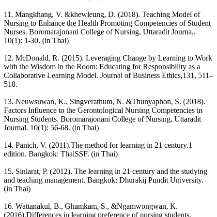
11. Mangkhang, V. &khewleung, D. (2018). Teaching Model of
Nursing to Enhance the Health Promoting Competencies of Student
Nurses. Boromarajonani College of Nursing, Uttaradit Journa,.
10(1): 1-30. (in Thai)
12. McDonald, R. (2015). Leveraging Change by Learning to Work
with the Wisdom in the Room: Educating for Responsibility as a
Collaborative Learning Model. Journal of Business Ethics,131, 511–
518.
13. Neuwsuwan, K., Singverathum, N. &Thunyaphon, S. (2018).
Factors Influence to the Gerontological Nursing Competencies in
Nursing Students. Boromarajonani College of Nursing, Uttaradit
Journal. 10(1): 56-68. (in Thai)
14. Panich, V. (2011).The method for learning in 21 century.1
edition. Bangkok: ThaiSSF. (in Thai)
15. Sinlarat, P. (2012). The learning in 21 century and the studying
and teaching management. Bangkok: Dhurakij Pundit University.
(in Thai)
16. Wattanakul, B., Ghamkam, S., &Ngamwongwan, K.
(2016).Differences in learning preference of nursing students.