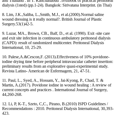
and Thailand . In T. Kanchanabud .Textbook of practical peritoneal
dialysis (1sted) (pp.1-24). Bangkok: Sirivatana Interprint. (in Thai)
8. Lim, J.K.,Saliba, L.,Smith, M.J., et al.(2000).Normal saline
wound dressing is it really normal?. British Journal of Plastic
Surgery.53(1)42-5.
9. Luzar, MA., Brown, CB., Balf, D., et al. (1990). Exit -site care
and exit site infection in continuous ambulatory peritoneal dialysis
(CAPD): result of randomized multicenter. Peritoneal Dialysis
International, 10, 25-29.
10. Palese,A.&Cescon,F. (2013).Effectiveness of 10% povidone-
iodine drying time before peripheral intravascular catheter insertion:
preliminary results from an explorative quasi-experimental study.
Revista Latino- American de Enfermagem, 21, 47-51.
11. Paul, L., Syed, A., Hossam, Y., Jai-Kyong, P., Chad, T. &
Martin, A.(2017). Povidone iodine in wound healing : A review of
current concepts and practices . International Journal of Surgery,
44,260-268.
12. Li, P, K-T., Szeto, C,C., Pirano, B.(2010) ISPD Guidelines /
Recommendations : 2010. Peritoneal Dialysis International, 30,393-
423.