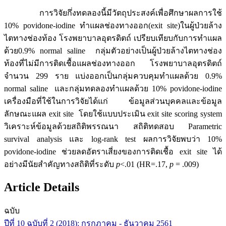
การวิจัยกึ่งทดลองนี้มีวัตถุประสงค์เพื่อศึกษาผลการใช้
10% povidone-iodine ทำแผลช่องทางออก(exit site)ในผู้ป่วยล้าง
ไตทางช่องท้อง โรงพยาบาลอุตรดิตถ์ เปรียบเทียบกับการทำแผล
ด้วย0.9% normal saline กลุ่มตัวอย่างเป็นผู้ป่วยล้างไตทางช่อง
ท้องที่ไม่มีการติดเชื้อแผลช่องทางออก โรงพยาบาลอุตรดิตถ์
จำนวน 299 ราย แบ่งออกเป็นกลุ่มควบคุมทำแผลด้วย 0.9%
normal saline และกลุ่มทดลองทำแผลด้วย 10% povidone-iodine
เครื่องมือที่ใช้ในการวิจัยได้แก่ ข้อมูลส่วนบุคคลและข้อมูล
ลักษณะแผล exit site โดยใช้แบบประเมิน exit site scoring system
วิเคราะห์ข้อมูลด้วยสถิติพรรณนา สถิติทดสอบ Parametric
survival analysis และ log-rank test ผลการวิจัยพบว่า 10%
povidone-iodine ช่วยลดอัตราเสี่ยงของการติดเชื้อ exit site ได้
อย่างมีนัยสำคัญทางสถิติที่ระดับ
p
<.01 (HR=.17,
p
= .009)
Article Details
ฉบับ
ปีที่ 10 ฉบับที่ 2 (2018): กรกฎาคม - ธันวาคม 2561