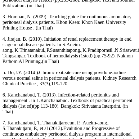
Publication. (in Thai)
3. Homnan, N. (2009). Teaching guide for continuous ambulatory
peritoneal dialysis patients. Khon Kaen: Khon Kaen University
Printing House . (in Thai)
4. Jirajan, B. (2010). Initiation of renal replacement therapy in end
stage renal disease patients. In S.Aueim-
aong.,K.Trinatanakul.,P.Susanthitapong.,K.Praditpornsil.,N.Srisawat
Tangsangar. Textbook of hemodialysis (1sted) (pp.75-92). Nakhon
Pathom:AI Printing.(in Thai)
5. Do,J.Y. (2014 ).Chronic exit-site care using povidone-iodine
verous normal saline in peritoneal dialysis patients. Kidney Research
Chinical Practice , 33(3),119-120.
6. Kanchanabud, T. (2013). Infection-related peritonitis and
management . In T.Kanchanabud. Textbook of practical peritoneal
dialysis (1st ed)(pp.113-180). Bangkok: Sirivatana Interprint. (in
Thai)
7. Kanchanabud, T.,Thanakitjaroeun, P., Aueim-aong.,
S.Thanakitjaru, P., et al (2013).Evalution and Progressive of
continuous ambulatory peritoneal dialysis program in international