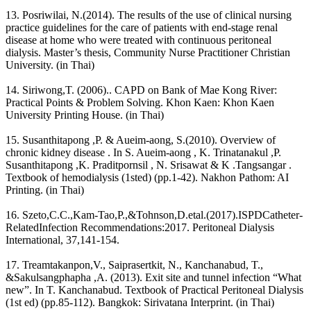
13. Posriwilai, N.(2014). The results of the use of clinical nursing
practice guidelines for the care of patients with end-stage renal
disease at home who were treated with continuous peritoneal
dialysis. Master’s thesis, Community Nurse Practitioner Christian
University. (in Thai)
14. Siriwong,T. (2006).. CAPD on Bank of Mae Kong River:
Practical Points & Problem Solving. Khon Kaen: Khon Kaen
University Printing House. (in Thai)
15. Susanthitapong ,P. & Aueim-aong, S.(2010). Overview of
chronic kidney disease . In S. Aueim-aong , K. Trinatanakul ,P.
Susanthitapong ,K. Praditpornsil , N. Srisawat & K .Tangsangar .
Textbook of hemodialysis (1sted) (pp.1-42). Nakhon Pathom: AI
Printing. (in Thai)
16. Szeto,C.C.,Kam-Tao,P.,&Tohnson,D.etal.(2017).ISPDCatheter-
RelatedInfection Recommendations:2017. Peritoneal Dialysis
International, 37,141-154.
17. Treamtakanpon,V., Saiprasertkit, N., Kanchanabud, T.,
&Sakulsangphapha ,A. (2013). Exit site and tunnel infection “What
new”. In T. Kanchanabud. Textbook of Practical Peritoneal Dialysis
(1st ed) (pp.85-112). Bangkok: Sirivatana Interprint. (in Thai)