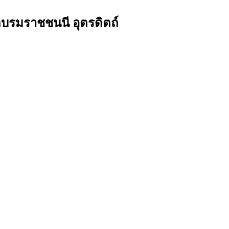
บรมราชชนนี อุตรดิตถ์