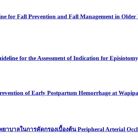
ine for Fall Prevention and Fall Management in Older
deline for the Assessment of Indication for Episiotomy
r Prevention of Early Postpartum Hemorrhage at Wapi
าบาลในการคัดกรองเบื้องต้น Peripheral Arterial Occlus