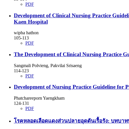
PDF
Development of Clinical Nursing Practice Guidel
Kaen Hospital
wipha hathon
105-113
PDF
The Development of Clinical Nursing Practice Gui
Sangmali Polvieng, Pakvilai Srisaeng
114-123
PDF
Development of Nursing Practice Guideline fo
Phatchareeporn Yaengkham
124-131
PDF
โรคหลอดเลือดแดงส่วนปลายอุดตันเรื้อรัง: บทบาทพย