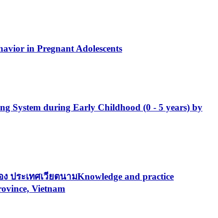
ehavior in Pregnant Adolescents
ng System during Early Childhood (0 - 5 years) by
ฮดอง ประเทศเวียตนามKnowledge and practice
rovince, Vietnam