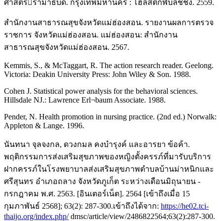
ศาสตรรามาธิบดี. กรุงเทพมหานคร : โฮลิสติกพับลิชชิ่ง. 2559.
สำนักงานสาธารณสุขจังหวัดแม่ฮ่องสอน. รายงานผลการตรวจ
ราชการ จังหวัดแม่ฮ่องสอน. แม่ฮ่องสอน: สำนักงาน
สาธารณสุขจังหวัดแม่ฮ่องสอน. 2567.
Kemmis, S., & McTaggart, R. The action research reader. Geelong.
Victoria: Deakin University Press: John Wiley & Son. 1988.
Cohen J. Statistical power analysis for the behavioral sciences.
Hillsdale NJ.: Lawrence Erl¬baum Associate. 1988.
Pender, N. Health promotion in nursing practice. (2nd ed.) Norwalk:
Appleton & Lange. 1996.
นันทนา จุลจงกล, ดวงกมล คงบํารุงค์ และอารยา ข้อค้า.
พฤติกรรมการส่งเสริมสุขภาพของหญิงตั้งครรภ์ที่มารับบริการ
ฝากครรภ์ในโรงพยาบาลส่งเสริมสุขภาพตําบลบ้านม่าหนิกและ
ศรีสุนทร อําเภอถลาง จังหวัดภูเก็ต ระหว่างเดือนมิถุนายน -
กรกฎาคม พ.ศ. 2563. [อินเตอร์เน็ต]. 2564 [เข้าถึงเมื่อ 15
กุมภาพันธ์ 2568]; 63(2): 287-300.เข้าถึงได้จาก:
https://he02.tci-
thaijo.org/index.php/
dmsc/article/view/2486822564;63(2):287-300.