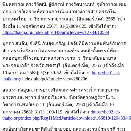
พิมลพรรณ ต่างวิวัฒน์, ฐิติภรณ์ ตวงรัตนานนท์, จุฬาวรรณ เขม
ทอง. การวิเคราะห์สถานการณ์ แนวทางการฝากครรภ์ใน
ประเทศไทย. ว. วิชาการสาธารณสุข. [อินเตอร์เน็ต]. 2565 [เข้า
ถึงเมื่อ 11 พฤศจิกายน 2567]; 31(5):809-825. เข้าถึงได้จาก:
https://thaidj.org/index.php/JHS/article/view/12784/10589
มุกดา สนจีน, อังสินี กันสุขเจริญ. ปัจจัยที่มีความสัมพันธ์กับการ
ฝากครรภ์ครั้งแรกไม่ครบตามเกณฑ์ของหญิงตั้งครรภ์ที่มา
คลอดบุตรที่โรงพยาบาลแก่งกระจาน. ว. วิทยาลัยพยาบาล
พระจอมเกล้า จังหวัดเพชรบุรี. [อินเตอร์เน็ต]. 2565 [เข้าถึงเมื่อ
10 มกราคม 2568]; 5(3): 39-52. เข้าถึงได้จาก:
https://he01.tci-
thaijo.org/
index.php/pck/article/ view/260206
อนุสรา ก๋งอุบล. การประเมินผลการฝากครรภ์ ภาวะสุขภาพ
มารดาและทารก อำเภอเวียงสระ จังหวัดสุราษฎร์ธานี. ว.
วิชาการแพทย์เขต 11. [อินเตอร์เน็ต]. 2560 [เข้าถึงเมื่อ 10
มกราคม 2568]; 31(1): 109-119. เข้าถึงได้จาก:
https://he02.tci-
thaijo.org/index.php/Reg11MedJ/article/download/166818/120433/4
ศูนย์อนามัยกลุ่มชาติพันธุ์ ชายขอบ และแรงงานข้ามชาติ กรม