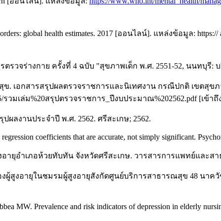
cern [ออนไลน์]. แหล่งข้อมูล:
https://www.who.int/mental_health/man
orders: global health estimates. 2017 [ออนไลน์]. แหล่งข้อมูล: http
งกาย ครั้งที่ 4 ฉบับ "สุขภาพเด็ก พ.ศ. 2551-52, นนทบุรี: บริษ
ข. เอกสารสรุปผลตรวจราชการและนิเทศงาน กรณีปกติ เขตสุขภาพท
0/05/รวมเล่ม%20สรุปตรวจราชการ_ปีงบประมาณ%202562.pdf [เข้าถึงเม
ลงานประจำปี พ.ศ. 2562. ศรีสะเกษ; 2562.
regression coefficients that are accurate, not simply significant. Psyc
้สูงอายุอำเภอห้วยทับทัน จังหวัดศรีสะเกษ. วารสารการแพทย์และสา
องของผู้สูงอายุในชมรมผู้สูงอายุสังกัดศูนย์บริการสาธารณสุข 48 
a MW. Prevalence and risk indicators of depression in elderly nursi