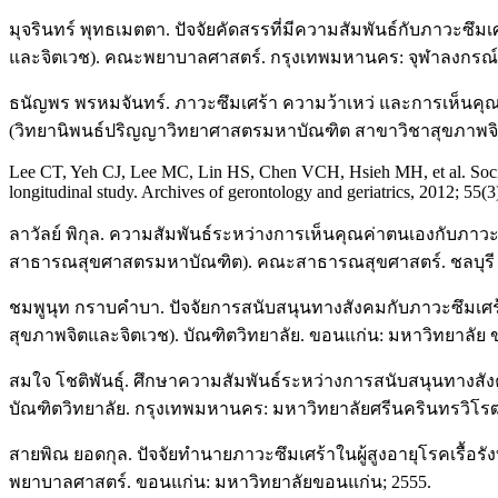
มุจรินทร์ พุทธเมตตา. ปัจจัยคัดสรรที่มีความสัมพันธ์กับภาว
และจิตเวช). คณะพยาบาลศาสตร์. กรุงเทพมหานคร: จุฬาลงกรณ์ม
ธนัญพร พรหมจันทร์. ภาวะซึมเศร้า ความว้าเหว่ และการเห็นคุ
(วิทยานิพนธ์ปริญญาวิทยาศาสตรมหาบัณฑิต สาขาวิชาสุขภาพจิต
Lee CT, Yeh CJ, Lee MC, Lin HS, Chen VCH, Hsieh MH, et al. Social s
longitudinal study. Archives of gerontology and geriatrics, 2012; 55(3
ลาวัลย์ พิกุล. ความสัมพันธ์ระหว่างการเห็นคุณค่าตนเองกับภาว
สาธารณสุขศาสตรมหาบัณฑิต). คณะสาธารณสุขศาสตร์. ชลบุรี : 
ชมพูนุท กราบคำบา. ปัจจัยการสนับสนุนทางสังคมกับภาวะซึมเ
สุขภาพจิตและจิตเวช). บัณฑิตวิทยาลัย. ขอนแก่น: มหาวิทยาลัย 
สมใจ โชติพันธุ์. ศึกษาความสัมพันธ์ระหว่างการสนับสนุนทางส
บัณฑิตวิทยาลัย. กรุงเทพมหานคร: มหาวิทยาลัยศรีนครินทรวิโรฒ
สายพิณ ยอดกุล. ปัจจัยทำนายภาวะซึมเศร้าในผู้สูงอายุโรคเรื้อ
พยาบาลศาสตร์. ขอนแก่น: มหาวิทยาลัยขอนแก่น; 2555.