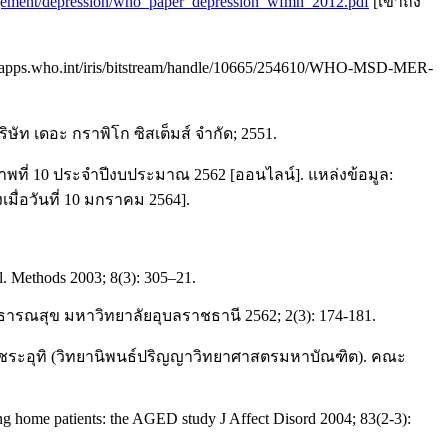
agement/depression/who_paper_depression_wfmh_2012.pdf
[เข้าถึง
s:// apps.who.int/iris/bitstream/handle/10665/254610/WHO-MSD-MER-
ัท เดอะ กราพิโก ซิสเต็มส์ จำกัด; 2551.
ี่ 10 ประจำปีงบประมาณ 2562 [ออนไลน์]. แหล่งข้อมูล:
ื่อวันที่ 10 มกราคม 2564].
hol. Methods 2003; 8(3): 305–21.
ธารณสุข มหาวิทยาลัยอุบลราชธานี 2562; 2(3): 174-181.
นาควัชระอุทิ (วิทยานิพนธ์ปริญญาวิทยาศาสตรมหาบัณฑิต). คณะ
ng home patients: the AGED study J Affect Disord 2004; 83(2-3):