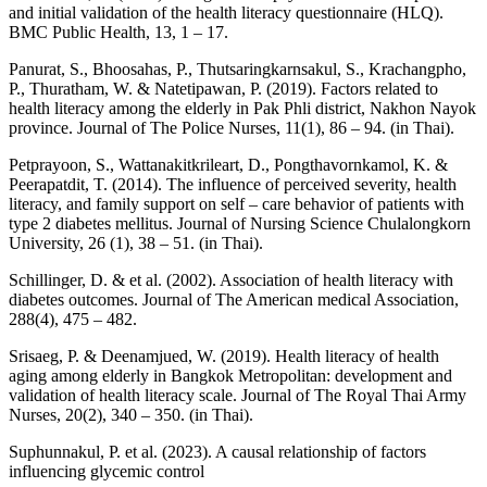
and initial validation of the health literacy questionnaire (HLQ).
BMC Public Health, 13, 1 – 17.
Panurat, S., Bhoosahas, P., Thutsaringkarnsakul, S., Krachangpho,
P., Thuratham, W. & Natetipawan, P. (2019). Factors related to
health literacy among the elderly in Pak Phli district, Nakhon Nayok
province. Journal of The Police Nurses, 11(1), 86 – 94. (in Thai).
Petprayoon, S., Wattanakitkrileart, D., Pongthavornkamol, K. &
Peerapatdit, T. (2014). The influence of perceived severity, health
literacy, and family support on self – care behavior of patients with
type 2 diabetes mellitus. Journal of Nursing Science Chulalongkorn
University, 26 (1), 38 – 51. (in Thai).
Schillinger, D. & et al. (2002). Association of health literacy with
diabetes outcomes. Journal of The American medical Association,
288(4), 475 – 482.
Srisaeg, P. & Deenamjued, W. (2019). Health literacy of health
aging among elderly in Bangkok Metropolitan: development and
validation of health literacy scale. Journal of The Royal Thai Army
Nurses, 20(2), 340 – 350. (in Thai).
Suphunnakul, P. et al. (2023). A causal relationship of factors
influencing glycemic control