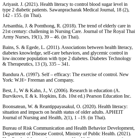
Ariyasit. J. (2021). Health literacy to control blood sugar level in
type 2 diabetic patients. Sawanpracharak Medical Journal, 18 (2),
142 - 155. (in Thai).
Artsanthia, J. & Pomthong, R. (2018). The trend of elderly care in
21st century: challening in Nursing Care. Journal of The Royal Thai
Army Nurses, 19(1), 39 – 46. (in Thai).
Bains, S. & Egede, L. (2011). Associations between health literacy,
diabetes knowledge, self-care behaviors, and glycemic control in
low-income population with type 2 diabetes. Diabetes Technology
& Therapeutics, 13 (3), 335 – 341.
Bandura A. (1997). Self – efficacy: The exercise of control. New
York: W.H> Freeman and Company.
Best, J., W & Kahn, J., V. (2006). Research in education (A.
Burvikovs, E & k. Hopkins, Eds. 10st ed.) Pearson Education Inc.
Boonsatean, W. & Reantippayasakul, O. (2020). Health literacy:
situation and impacts on health status of older adults. APHEIT
Journal of Nursing and Health, 2(1), 1 –19. (in Thai).
Bureau of Risk Communication and Health Behavior Development,
Department of Disease Control, Ministry of Public Health. (2021).