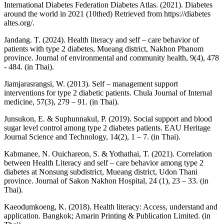
International Diabetes Federation Diabetes Atlas. (2021). Diabetes
around the world in 2021 (10thed) Retrieved from https://diabetes
altes.org/.
Jandang. T. (2024). Health literacy and self – care behavior of
patients with type 2 diabetes, Mueang district, Nakhon Phanom
province. Journal of environmental and community health, 9(4), 478
- 484. (in Thai).
Jiamjarasrangsi, W. (2013). Self – management support
interventions for type 2 diabetic patients. Chula Journal of Internal
medicine, 57(3), 279 – 91. (in Thai).
Junsukon, E. & Suphunnakul, P. (2019). Social support and blood
sugar level control among type 2 diabetes patients. EAU Heritage
Journal Science and Technology, 14(2), 1 – 7. (in Thai).
Kabmanee, N. Ouichareon, S. & Yothathai, T. (2021). Correlation
between Health Literacy and self – care behavior among type 2
diabetes at Nonsung subdistrict, Mueang district, Udon Thani
province. Journal of Sakon Nakhon Hospital, 24 (1), 23 – 33. (in
Thai).
Kaeodumkoeng, K. (2018). Health literacy: Access, understand and
application. Bangkok; Amarin Printing & Publication Limited. (in