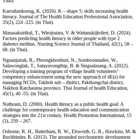
Thai).
Kaeodumkoeng, K. (2020). K – shape 5: skills increasing health
literacy. Journal of The Health Education Professional Association,
35(2), 224 -225. (in Thai).
Manasaksirikul, T., Wirojratara, V. & Wattanakijkrilert, D. (2024).
Factors predicting health literacy in older people with type 2
diabetes mellitus. Nursing Science Journal of Thailand, 42(1), 58 –
68. (in Thai).
Nguanjairak, R., Phrongkhonburi, N., Somboonnadee, W.,
Salawonglak, T., Satayavongthip, B. & Singsalasang, A. (2022).
Developing a training program of village health volunteers’
competency enhancement using the new approach of 4E(s) for
managing NCDs, Takhob sub – district, Pakthongchai district,
Nakhon Ratchasima province. Thai Journal of health Education,
45(1), 40 -55. (in Thai).
Nutbeam, D. (2000). Health literacy as a public health goal: A
challenge for contemporary health education and communication
strategies into the 21st century. Health Promotion International, 15
(3), 259 – 267.
Osborne, R. H., Batterham, R. W., Elsworth, G. R., Hawkins, M. &
Buchbinder, R. (2013). The grounded psychometric development