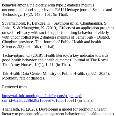
behavior among the elderly with type 2 diabetes mellitus
uncontrolled blood sugar levels. EAU Heritage journal Science and
Technology, 17(2), 148 – 161. (in Thai).
Suvarnathong, P., Lerkdee, K., Saychonsap, P., Chantaranipa, S.,
Jinha, S. & Muangyim, K. (2019). Effects of an application program
on self – efficacy with social supports on drug behavior of elderly
with uncontrolled type 2 diabetes mellitus of Samat Sub – District,
Chonburi province. Thai Journal of Public Health and health
Science, 2(3), 44 – 56. (in Thai).
Tachavijitjaru, C. (2018). Health literacy: a key indicator towards
good health behavior and health outcomes. Journal of The Royal
Thai Army Nurses, 19(1), 1 -11. (in Thai).
Tak Health Data Center, Ministry of Public Health. (2022 - 2024).
Morbidity rate of diabetes.
Retrieved from
https://tak.hdc.moph.go.th/hdc/reports/page.php?
cat_id=6a1fd228fd282180eed7d1cfc0155e11
(in Thai).
Thanaseth, R. (2023). Developing a model for promoting health
literacy to promote self – management behavior and health outcomes