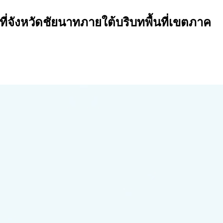
่จังหวัดชัยนาทภายใต้บริบทพื้นที่เขตภาค