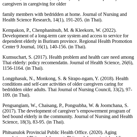
caregivers in caregiving for older
family members with bedridden at home. Journal of Nursing and
Health Science Research, 14(1), 191-205. (in Thai).
Kempakon, P., Chenphanitsub, M. & Kleekorn, W. (2022).
Development of a long-term care system and access to service for
dependent elderly in Buriram province. Regional Health Promotion
Center 9 Journal, 16(1), 140-156. (in Thai).
Kumsuchart, S. (2017). Health problem and health care need among
Thai elderly: policy recomendatin. Journal of Health Science, 26(6),
1156-1164. (in Thai).
Longphasuk, N., Monkong, S. & Sirapo-ngam, Y. (2018). Health
conditions and self-care activities of older caregivers caring for
bedridden older adults. Thai Journal of Nursing Council, 33(2), 97-
109. (in Thai).
Pengsangiam, W., Chaisang, P., Pongsubha, W. & Joomchana, S.
(2017). The development of caregiver’s empowerment program of
bed bound elderly in the community. Journal of Nursing and Health
Science, 18(3), 83-95. (in Thai).
Phitsanulok Provincial Public Health Office. (2020). Aging