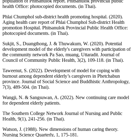
population of Phitsanulok report. Phitsanulok provincial public
health Office: photocopied documents. (in Thai).
Phlai Chumphol sub-district health promoting hospital. (2020).
Aging health care report of Phlai Chumphol Sub-district Health
promotion Hospital. Phitsanulok Provincial Public Health Office:
photocopied documents. (in Thai).
Sukjit, S., Duangthong, J. & Thuwakum, W. (2020). Potential
development model of the elderly's caregivers with participation of
the community network Pa Sao, muang, Uttaradit. Journal of
Council of Community Public Health, 3(2), 109-118. (in Thai).
Taweenut, S. (2022). Development of model for coping with
burnout among dependent elderly’s caregivers in Phetchabun
province. Journal of Social Science and Buddhistic Anthropology,
7(3), 489-504. (in Thai).
Wangji, N. & Sangsuwan, A. (2022). New continuing care model
for dependent elderly patients.
The Southern College Network Journal of Nursing and Public
Health, 9(1), 241-256. (in Thai).
Watson, J. (1988). New dimensions of human caring theory.
Nursing Science Quarterly, 1, 175-181.