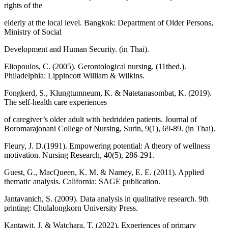
rights of the
elderly at the local level. Bangkok: Department of Older Persons,
Ministry of Social
Development and Human Security. (in Thai).
Eliopoulos, C. (2005). Gerontological nursing. (11thed.).
Philadelphia: Lippincott William & Wilkins.
Fongkerd, S., Klungtumneum, K. & Natetanasombat, K. (2019).
The self-health care experiences
of caregiver’s older adult with bedridden patients. Journal of
Boromarajonani College of Nursing, Surin, 9(1), 69-89. (in Thai).
Fleury, J. D.(1991). Empowering potential: A theory of wellness
motivation. Nursing Research, 40(5), 286-291.
Guest, G., MacQueen, K. M. & Namey, E. E. (2011). Applied
thematic analysis. California: SAGE publication.
Jantavanich, S. (2009). Data analysis in qualitative research. 9th
printing: Chulalongkorn University Press.
Kantawit, J. & Watchara, T. (2022). Experiences of primary