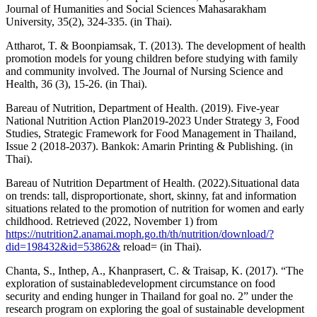
Journal of Humanities and Social Sciences Mahasarakham
University, 35(2), 324-335. (in Thai).
Attharot, T. & Boonpiamsak, T. (2013). The development of health
promotion models for young children before studying with family
and community involved. The Journal of Nursing Science and
Health, 36 (3), 15-26. (in Thai).
Bareau of Nutrition, Department of Health. (2019). Five-year
National Nutrition Action Plan2019-2023 Under Strategy 3, Food
Studies, Strategic Framework for Food Management in Thailand,
Issue 2 (2018-2037). Bankok: Amarin Printing & Publishing. (in
Thai).
Bareau of Nutrition Department of Health. (2022).Situational data
on trends: tall, disproportionate, short, skinny, fat and information
situations related to the promotion of nutrition for women and early
childhood. Retrieved (2022, November 1) from
https://nutrition2.anamai.moph.go.th/th/nutrition/download/?
did=198432&id=53862&
reload= (in Thai).
Chanta, S., Inthep, A., Khanprasert, C. & Traisap, K. (2017). “The
exploration of sustainabledevelopment circumstance on food
security and ending hunger in Thailand for goal no. 2” under the
research program on exploring the goal of sustainable development