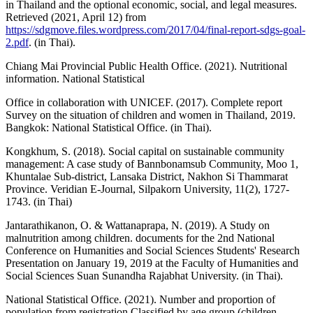
in Thailand and the optional economic, social, and legal measures.
Retrieved (2021, April 12) from
https://sdgmove.files.wordpress.com/2017/04/final-report-sdgs-goal-
2.pdf
. (in Thai).
Chiang Mai Provincial Public Health Office. (2021). Nutritional
information. National Statistical
Office in collaboration with UNICEF. (2017). Complete report
Survey on the situation of children and women in Thailand, 2019.
Bangkok: National Statistical Office. (in Thai).
Kongkhum, S. (2018). Social capital on sustainable community
management: A case study of Bannbonamsub Community, Moo 1,
Khuntalae Sub-district, Lansaka District, Nakhon Si Thammarat
Province. Veridian E-Journal, Silpakorn University, 11(2), 1727-
1743. (in Thai)
Jantarathikanon, O. & Wattanaprapa, N. (2019). A Study on
malnutrition among children. documents for the 2nd National
Conference on Humanities and Social Sciences Students' Research
Presentation on January 19, 2019 at the Faculty of Humanities and
Social Sciences Suan Sunandha Rajabhat University. (in Thai).
National Statistical Office. (2021). Number and proportion of
population from registration Classified by age group (children,