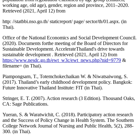
working age, old age), gender, region and province, 2011–2020.
Retrieved (2021, April 12) from
http: //statbbi.nso.go.th/ staticreport/ page/ sector/th/01.aspx. (in
Thai).
Office of the National Economics and Social Development Council.
(2020). Documents forthe meeting of the Board of Directors for
Sustainable Development. AccelerateThailand's drive towards
sustainable development . Retrieved (2021, April 12) from
https://www.nesdc.go.th/ewt_w3c/ewt_news.php?nid=9779
&
filename= (in Thai).
Piampongsarn, T., Totemchokechaikan W. & Niwatsaiwong, S.
(2017). Thailand’s early childhood development policy. Bangkok:
Future Innovative Thailand Institute: FIT (in Thai).
Stringer, E. T. (2007). Action research (3 Edition). Thousand Oaks,
CA: Sage Publications.
Yueran, S. & Waratwichit, C. (2018). Participatory action research
and the Success of Policy Change in Health System. The Southern
College Network Journal of Nursing and Public Health, 5(2), 288-
300. (in Thai).