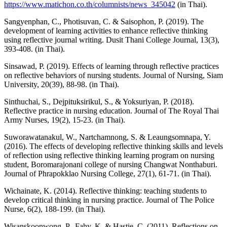
https://www.matichon.co.th/columnists/news_345042
(in Thai).
Sangyenphan, C., Photisuvan, C. & Saisophon, P. (2019). The
development of learning activities to enhance reflective thinking
using reflective journal writing. Dusit Thani College Journal, 13(3),
393-408. (in Thai).
Sinsawad, P. (2019). Effects of learning through reflective practices
on reflective behaviors of nursing students. Journal of Nursing, Siam
University, 20(39), 88-98. (in Thai).
Sinthuchai, S., Dejpituksirikul, S., & Yoksuriyan, P. (2018).
Reflective practice in nursing education. Journal of The Royal Thai
Army Nurses, 19(2), 15-23. (in Thai).
Suworawatanakul, W., Nartchamnong, S. & Leaungsomnapa, Y.
(2016). The effects of developing reflective thinking skills and levels
of reflection using reflective thinking learning program on nursing
student, Boromarajonani college of nursing Changwat Nonthaburi.
Journal of Phrapokklao Nursing College, 27(1), 61-71. (in Thai).
Wichainate, K. (2014). Reflective thinking: teaching students to
develop critical thinking in nursing practice. Journal of The Police
Nurse, 6(2), 188-199. (in Thai).
Wisanskoonwong, P., Fahy, K. & Hastie, C. (2011). Reflections on