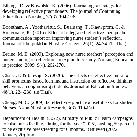
Billings, D. & Kowalski, K. (2006). Journaling: a strategy for
developing reflective practitioners. The journal of Continuing
Education in Nursing, 37(3), 104-106.
Boontham, A., Yoothavisut, S., Bualuang, T., Kaewprom, C. &
Rungruang, K. (2015). Effect of integrated reflective therapeutic
communication report on improving nurse student’s reflection.
Journal of Phrapokklao Nursing College, 26(1), 24-34. (in Thai).
Braine, M. E. (2009). Exploring new nurse teachers’ perception and
understanding of reflection: an exploratory study. Nursing Education
in practice. 2009, 9(4), 262-270.
Chaisa, P. & Janwijit, S. (2020). The effects of reflective thinking
skill promoting based learning and instruction on reflective thinking
behaviors among nursing students. Journal of Education Studies,
48(1), 224-238. (in Thai).
Chong, M. C. (2009). Is reflectivne practice a useful task for student
Nurses. Asian Nursing Research, 3(3), 110-120.
Department of Health. (2022). Ministry of Public Health campaigns
to raise breastfeeding, aiming for the year '2025', pushing 50 percent
to be exclusive breastfeeding for 6 months. Retrieved (2022,
January 20) from