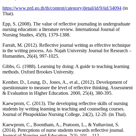
https://www.prd.go.th/th/content/category/detail/id/9/iid/34094
(in
Thai).
Epp, S. (2008). The value of reflective journaling in undergraduate
nursing education: a literature review. International Journal of
Nursing Studies, 45(9), 1379-1388.
Farrah, M. (2012). Reflective journal writing as effective technique
in the writing process. An- Najah University Journal for Research –
Humanities, 26(4), 997-1025.
Gibbs, G. (1988). Learning by doing: A guide to teaching learning
methods. Oxford Brookes University.
Kember, D., Leung, D., Jones, A., et al., (2012). Development of
questionnaire to measure the level of reflective thinking. Assessment
& Evaluation in Higher Education. 2000, 25(4), 380-395.
Kaewprom, C. (2013). The developing reflective skills of nursing
students by writing learning in teaching and counseling courses.
Journal of Phrapokklao Nursing College, 24(2), 12-20. (in Thai).
Kaewprom, C., Boontham, A., Pratoom, L., & Yuthavisut, S.
(2014). Perecptions of nurse students towards reflective journal.
Journal of Nursing and Education, 7(3), 101 – 112.