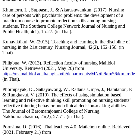
Khumtorn, L., Suppasri, J., & Akarasuwankun. (2017). Nursing
care of persons with psychiatric problems: the development of a
practicum course to promote reflection skills among nursing
students. The Southern College Network Journal of Nursing and
Public Health, 4(1), 15-27. (in Thai).
Kunaviktikul, W. (2015). Teaching and learning in the discipline of
nursing in the 21st century. Nursing Journal, 42(2), 152-156. (in
Thai).
Phligbua, W. (2013). Reflection faculty of nursing Mahidol
University. Retrieved (2021, May 26) from
https://ns.mahidol.ac.th/english/th/departments/MN/th/km/56/km_refle
(in Thai).
Phormpayak, D., Sattayawong, W., Rattana-Umpa, J., Hamtanon, P.
& Rungkavat, V. (2019). The effects of using simulation based
learning and reflective thinking skill promoting on nursing students’
reflective thinking behavior and clinical decision-making abilities.
The Journal of Baromarajonani College of Nursing,
Nakhonratchasima, 25(2), 57-71. (in Thai).
Pornsima, D. (2016). Thai teachers 4.0. Matichon online. Retrieved
(2021, February 21) from