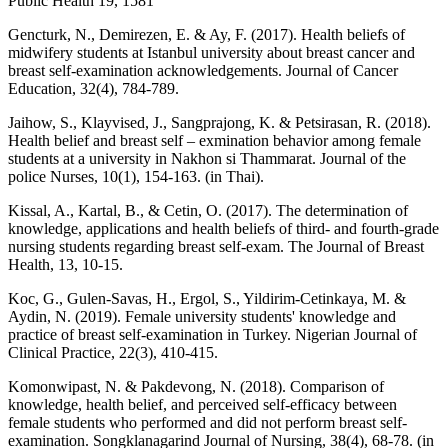
Public Health 19, 1581
Gencturk, N., Demirezen, E. & Ay, F. (2017). Health beliefs of
midwifery students at Istanbul university about breast cancer and
breast self-examination acknowledgements. Journal of Cancer
Education, 32(4), 784-789.
Jaihow, S., Klayvised, J., Sangprajong, K. & Petsirasan, R. (2018).
Health belief and breast self – exmination behavior among female
students at a university in Nakhon si Thammarat. Journal of the
police Nurses, 10(1), 154-163. (in Thai).
Kissal, A., Kartal, B., & Cetin, O. (2017). The determination of
knowledge, applications and health beliefs of third- and fourth-grade
nursing students regarding breast self-exam. The Journal of Breast
Health, 13, 10-15.
Koc, G., Gulen-Savas, H., Ergol, S., Yildirim-Cetinkaya, M. &
Aydin, N. (2019). Female university students' knowledge and
practice of breast self-examination in Turkey. Nigerian Journal of
Clinical Practice, 22(3), 410-415.
Komonwipast, N. & Pakdevong, N. (2018). Comparison of
knowledge, health belief, and perceived self-efficacy between
female students who performed and did not perform breast self-
examination. Songklanagarind Journal of Nursing, 38(4), 68-78. (in