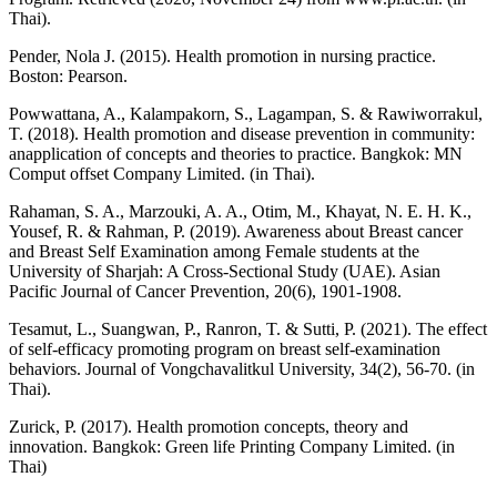
Thai).
Pender, Nola J. (2015). Health promotion in nursing practice.
Boston: Pearson.
Powwattana, A., Kalampakorn, S., Lagampan, S. & Rawiworrakul,
T. (2018). Health promotion and disease prevention in community:
anapplication of concepts and theories to practice. Bangkok: MN
Comput offset Company Limited. (in Thai).
Rahaman, S. A., Marzouki, A. A., Otim, M., Khayat, N. E. H. K.,
Yousef, R. & Rahman, P. (2019). Awareness about Breast cancer
and Breast Self Examination among Female students at the
University of Sharjah: A Cross-Sectional Study (UAE). Asian
Pacific Journal of Cancer Prevention, 20(6), 1901-1908.
Tesamut, L., Suangwan, P., Ranron, T. & Sutti, P. (2021). The effect
of self-efficacy promoting program on breast self-examination
behaviors. Journal of Vongchavalitkul University, 34(2), 56-70. (in
Thai).
Zurick, P. (2017). Health promotion concepts, theory and
innovation. Bangkok: Green life Printing Company Limited. (in
Thai)