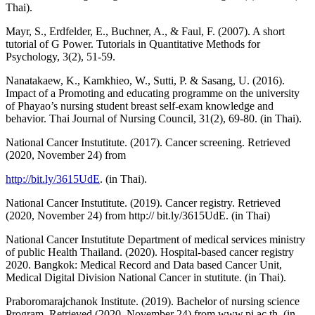
Thai).
Mayr, S., Erdfelder, E., Buchner, A., & Faul, F. (2007). A short
tutorial of G Power. Tutorials in Quantitative Methods for
Psychology, 3(2), 51-59.
Nanatakaew, K., Kamkhieo, W., Sutti, P. & Sasang, U. (2016).
Impact of a Promoting and educating programme on the university
of Phayao’s nursing student breast self-exam knowledge and
behavior. Thai Journal of Nursing Council, 31(2), 69-80. (in Thai).
National Cancer Instutitute. (2017). Cancer screening. Retrieved
(2020, November 24) from
http://bit.ly/3615UdE
. (in Thai).
National Cancer Instutitute. (2019). Cancer registry. Retrieved
(2020, November 24) from http:// bit.ly/3615UdE. (in Thai)
National Cancer Instutitute Department of medical services ministry
of public Health Thailand. (2020). Hospital-based cancer registry
2020. Bangkok: Medical Record and Data based Cancer Unit,
Medical Digital Division National Cancer in stutitute. (in Thai).
Praboromarajchanok Institute. (2019). Bachelor of nursing science
Program. Retrieved (2020, November 24) from www.pi.ac.th. (in