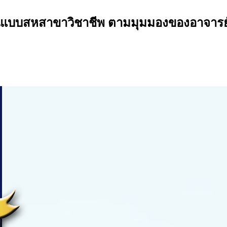
บบสหสาขาวิชาชีพ ตามมุมมองของอาจารย์ผู