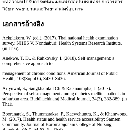
บทความที่ได้รับการตีพิมพ์เผยแพร่ถือเป็นลิขสิทธิ์ของวารสาร
วิจัยการพยาบาลและวิทยาศาสตร์สุขภาพ
เอกสารอ้างอิง
Aekplakorn, W. (ed.). (2017). Thai national health examination
survey, NHES V. Nonthaburi: Health Systems Research Institute.
(in Thai).
Anekwe, T. D., & Rahkovsky, I. (2018). Self-management: a
comprehensive approach to
management of chronic conditions. American Journal of Public
Health, 108(Suppl 6), S430–S436.
Ar-yuwat, S., Sangkhamkul Ch.& Ratanaumpha, J. (2017).
Perspective of self-management among diabetes mellitus patients in
suburban area. Buddhachinaraj Medical Journal, 34(3), 382-389. (in
Thai).
Booranarek, S., Thummaraksa, P., Kaewchuntra, K., & Khamwong,
M. (2017). Health status and health service accessibility: Samsen
Community. Journal of Boromarajonani College of Nursing,
Bangkok, 33(2), 54-63. (in Thai).