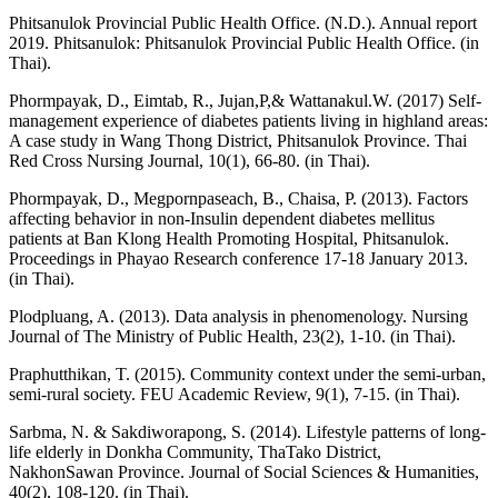
Phitsanulok Provincial Public Health Office. (N.D.). Annual report
2019. Phitsanulok: Phitsanulok Provincial Public Health Office. (in
Thai).
Phormpayak, D., Eimtab, R., Jujan,P,& Wattanakul.W. (2017) Self-
management experience of diabetes patients living in highland areas:
A case study in Wang Thong District, Phitsanulok Province. Thai
Red Cross Nursing Journal, 10(1), 66-80. (in Thai).
Phormpayak, D., Megpornpaseach, B., Chaisa, P. (2013). Factors
affecting behavior in non-Insulin dependent diabetes mellitus
patients at Ban Klong Health Promoting Hospital, Phitsanulok.
Proceedings in Phayao Research conference 17-18 January 2013.
(in Thai).
Plodpluang, A. (2013). Data analysis in phenomenology. Nursing
Journal of The Ministry of Public Health, 23(2), 1-10. (in Thai).
Praphutthikan, T. (2015). Community context under the semi-urban,
semi-rural society. FEU Academic Review, 9(1), 7-15. (in Thai).
Sarbma, N. & Sakdiworapong, S. (2014). Lifestyle patterns of long-
life elderly in Donkha Community, ThaTako District,
NakhonSawan Province. Journal of Social Sciences & Humanities,
40(2), 108-120. (in Thai).