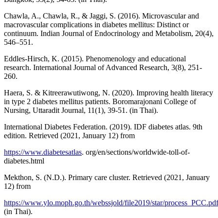
Chawla, A., Chawla, R., & Jaggi, S. (2016). Microvascular and
macrovascular complications in diabetes mellitus: Distinct or
continuum. Indian Journal of Endocrinology and Metabolism, 20(4),
546–551.
Eddles-Hirsch, K. (2015). Phenomenology and educational
research. International Journal of Advanced Research, 3(8), 251-
260.
Haera, S. & Kitreerawutiwong, N. (2020). Improving health literacy
in type 2 diabetes mellitus patients. Boromarajonani College of
Nursing, Uttaradit Journal, 11(1), 39-51. (in Thai).
International Diabetes Federation. (2019). IDF diabetes atlas. 9th
edition. Retrieved (2021, January 12) from
https://www.diabetesatlas
. org/en/sections/worldwide-toll-of-
diabetes.html
Mekthon, S. (N.D.). Primary care cluster. Retrieved (2021, January
12) from
https://www.ylo.moph.go.th/webssjold/file2019/star/process_PCC.pd
(in Thai).