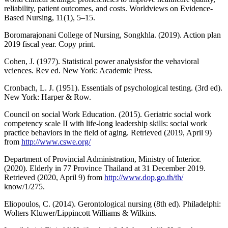
reliability, patient outcomes, and costs. Worldviews on Evidence-
Based Nursing, 11(1), 5–15.
Boromarajonani College of Nursing, Songkhla. (2019). Action plan
2019 fiscal year. Copy print.
Cohen, J. (1977). Statistical power analysisfor the vehavioral
vciences. Rev ed. New York: Academic Press.
Cronbach, L. J. (1951). Essentials of psychological testing. (3rd ed).
New York: Harper & Row.
Council on social Work Education. (2015). Geriatric social work
competency scale II with life-long leadership skills: social work
practice behaviors in the field of aging. Retrieved (2019, April 9)
from
http://www.cswe.org/
Department of Provincial Administration, Ministry of Interior.
(2020). Elderly in 77 Province Thailand at 31 December 2019.
Retrieved (2020, April 9) from
http://www.dop.go.th/th/
know/1/275.
Eliopoulos, C. (2014). Gerontological nursing (8th ed). Philadelphi:
Wolters Kluwer/Lippincott Williams & Wilkins.