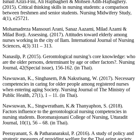
Ismail Azizi-Fini, Ali Hajibagheri & Mohsen Adib-Hajbaghery.
(2015). Critical thinking skills in nursing students: a comparison
between freshmen and senior students. Nursing Midwifery Study,
4(1), e25721.
Mohamadreza Mansouri Arani, Sanaz Aazami, Milad Azami &
Milad Borji. Assessing. (2017). Attitudes toward elderly among
nurses working in the city of Ilam. International Journal of Nursing
Sciences, 4(3) 311 – 313.
Nanasilp, P. (2015). Gerontological nursing’s core knowledge: who
are the older persons, determinant by age or other factors?. Nursing
Journal, 42(Special issue), 156-162. (in Thai).
Nawsuwan, K., Singhasem, P.& Naksrisang, W. (2017). Necessary
competencies in caring for older people among registered nurses
when entering aging Society. Nursing Journal of The Ministry of
Public Health, 27(1), 1 – 11. (in Thai).
Nawsuwan, K., Singweratham, K.& Thanyaphon, S. (2018).
Factors influence to the gerontological nursing competencies in
nursing students. Boromarajonani College of Nursing, Uttaradit
Journal, 10(1), 56 – 68. (in Thai).
Peerayanant, S. & Patharanarakul, P. (2016). A study of policy and
strategic measures of providing welfare for the Thai aging aociety.