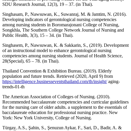
SDU Research Journal, 12(3), 19 – 37. (in Thai).
Singhasam, P., Nawsuwan, K., Suwanraj, M. & Jamtim, N. (2016).
Developing indicators of gerontological nursing competencies
among nursing students in Boromarajonani College of Nursing,
Songkhla, The Southern College Network Journal of Nursing and
Public Health, 3(3), 15 – 34. (in Thai).
Singhasem, P., Nawsuwan, K. & Sakkarin, S., (2019). Development
of an instructional model to enhance gerontological nursing
competencies among nursing students. Journal of Health Science,
28(Special), 65 – 78. (in Thai).
Thailand Convention & Exhibition Bureau. (2019). Elderly
population and future trends. Retrieved (2020, April 9) from
https://intelligence.businesseventsthailand.com/th/insight/
aging-
trends-01-th
The American Association of Colleges of Nursing. (2010).
Recommended baccalaureate competencies and curricular guidelines
for the nursing care of older adults. a supplement to the essentials of
baccalaureate education for professional nursing practice. New
York: New York University, College of Nursing.
Türgay, A.S., Şahin, S., Şenuzun Aykar, F., Sari, D., Badir, A. &