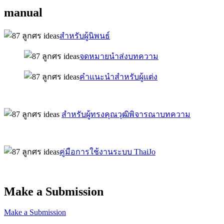
manual
สำหรับผู้นิพนธ์
จดหมายนำส่งบทความ
คำแนะนำสำหรับผู้แต่ง
สำหรับผู้ทรงคุณวุฒิพิจารณาบทความ
คู่มือการใช้งานระบบ ThaiJo
Make a Submission
Make a Submission