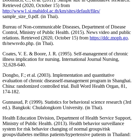
Retrieved (2020, October 15) from
http://www1.si.mahidol.ac.th/km/sites/default/files/
sample_size_0.pdf. (in Thai).
Bureau of Non-communicable Diseases, Department of Disease
Control, Ministry of Public Health. (2015). News video and public
relations. Retrieved (2020, October 15) from
https://ddc.moph.go
.
th/newsvdo.php. (in Thai).
Coates, V. E. & Boore, J. R. (1995). Self-management of chronic
illness implication for nursing. International Journal Nursing,
32,628-640.
Dongbo, F.; et al. (2003). Implementation and quantitative
evaluation of chronic diseasself-management program in Shanghai.
China: randomized controlled trial. Bull Word Health Organ, 81,
174-182.
Gunnasud, P. (1999). Statistics for behavioral science research (3rd
ed.). Bangkok: Chulalongkorn University. (in Thai).
Health Education Division, Department of Health Service Support,
Ministry of Public Health. (2013). Health behavior surveillance
system for risk behavior changing of normal groups/risk
groups/diabetes mellitus patients/hypertensive patients in Thailand: