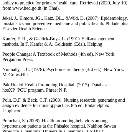
policy to practice for primary health care. Retrieved (2020, July 10)
from www.hed.go.th (in Thai).
Jekel, J., Elmore, JG., Katz, DL., &Wild, D. (2007). Epidemiology,
biostatistics and preventive medicine and public health. Philadelphia:
Elsevier Health Science.
Kanfer, F. H., & Gaelick-Buys, L. (1991). Self-management
methods. In F. Kanfer & A. Goldstein (Eds.). Helping
People Change: A Textbook of Methods (4th ed). New York:
Pergamon Press.
Nunnally, J. C. (1978). Psychometric theory (3rd ed.). New York:
McGraw-Hill.
Pak Huaioi Health Promoting Hospital. (2015). Database
hosXP_PCU program. Phrae: N.P.
Polit, D.F. & Beck, C.T. (2008). Nursing research: generating and
assign evidence for nursing practice. 8th ed. Philadelphia:
Lippincott.
Pomchan, S. (2008). Health promoting behaviors among
hypertension patients at the Phisalee hospitai, Nakhon Sawan
Province. Chiangmai University, Chiangmai. (in Thai).