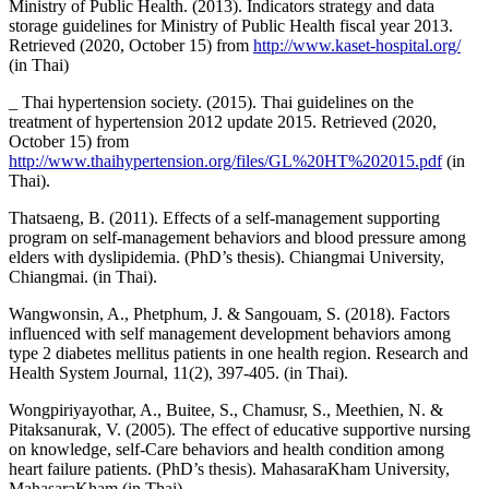
Ministry of Public Health. (2013). Indicators strategy and data
storage guidelines for Ministry of Public Health fiscal year 2013.
Retrieved (2020, October 15) from
http://www.kaset-hospital.org/
(in Thai)
_ Thai hypertension society. (2015). Thai guidelines on the
treatment of hypertension 2012 update 2015. Retrieved (2020,
October 15) from
http://www.thaihypertension.org/files/GL%20HT%202015.pdf
(in
Thai).
Thatsaeng, B. (2011). Effects of a self-management supporting
program on self-management behaviors and blood pressure among
elders with dyslipidemia. (PhD’s thesis). Chiangmai University,
Chiangmai. (in Thai).
Wangwonsin, A., Phetphum, J. & Sangouam, S. (2018). Factors
influenced with self management development behaviors among
type 2 diabetes mellitus patients in one health region. Research and
Health System Journal, 11(2), 397-405. (in Thai).
Wongpiriyayothar, A., Buitee, S., Chamusr, S., Meethien, N. &
Pitaksanurak, V. (2005). The effect of educative supportive nursing
on knowledge, self-Care behaviors and health condition among
heart failure patients. (PhD’s thesis). MahasaraKham University,
MahasaraKham (in Thai).