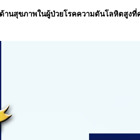
านสุขภาพในผู้ป่วยโรคความดันโลหิตสูงที่