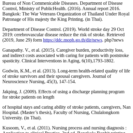
Bureau of Non Commenicable Diseases. Department of Disease
Control, Ministry of PublicHealth. (2016). Annual report 2016.
Bangkok: The War Veterans Organization of Thailand Under Royal
Patronage of His majesty the King Printing. (in Thai).
Department of Disease Control. (2019). World stroke day 29 Oct
2019: cerebrovascular disease reduce the risk of stroke. Retrieved
(2019, June 29) form
https://ddc.moph.go.th/dir/news
. php?news
Ganapathy. V., et al. (2015). Caregiver burden, productivity loss,
and indirect costs associated with caring for patients with poststroke
spasticity. Clinical Interventions in Aging, 6(10),1793-1802.
Godwin, K.M., et al. (2013). Long-term health-related quality of life
of stroke survivors and their spousal caregivers. Journal of
Neuroscience Nursing, 45(3), 147-154.
Jakping, J. (2009). Effects of using a discharge planning program
for stroke patients on length
of hospital stays and caring ability of stroke patients, caregivers, Nan
Hospital. (Master’s thesis), Faculty of Nursing, Chulalongkorn
University. (in Thai).
Kusoom, V., et al. (2011). Nursing process and nursing diagnosis :