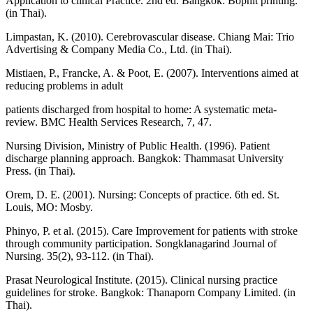
Application to clinical Practice. 2nd ed. Bangkok: Bophit printing.
(in Thai).
Limpastan, K. (2010). Cerebrovascular disease. Chiang Mai: Trio
Advertising & Company Media Co., Ltd. (in Thai).
Mistiaen, P., Francke, A. & Poot, E. (2007). Interventions aimed at
reducing problems in adult
patients discharged from hospital to home: A systematic meta-
review. BMC Health Services Research, 7, 47.
Nursing Division, Ministry of Public Health. (1996). Patient
discharge planning approach. Bangkok: Thammasat University
Press. (in Thai).
Orem, D. E. (2001). Nursing: Concepts of practice. 6th ed. St.
Louis, MO: Mosby.
Phinyo, P. et al. (2015). Care Improvement for patients with stroke
through community participation. Songklanagarind Journal of
Nursing. 35(2), 93-112. (in Thai).
Prasat Neurological Institute. (2015). Clinical nursing practice
guidelines for stroke. Bangkok: Thanaporn Company Limited. (in
Thai).