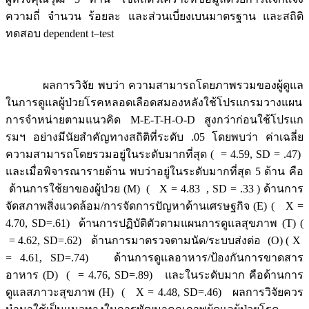
ความถี่ จำนวน ร้อยละ และส่วนเบี่ยงเบนมาตรฐาน และสถิติ
ทดสอบ dependent t–test
ผลการวิจัย พบว่า ความสามารถโดยภาพรวมของผู้ดูแล
ในการดูแลผู้ป่วยโรคหลอดเลือดสมองหลังใช้โปรแกรมวางแผน
การจำหน่ายตามแนวคิด M-E-T-H-O-D สูงกว่าก่อนใช้โปรแก
รมฯ อย่างมีนัยสำคัญทางสถิติที่ระดับ .05 โดยพบว่า ค่าเฉลี่ย
ความสามารถโดยรวมอยู่ในระดับมากที่สุด ( = 4.59, SD = .47)
และเมื่อพิจารณารายด้าน พบว่าอยู่ในระดับมากที่สุด 5 ด้าน คือ
ด้านการใช้ยาของผู้ป่วย (M) ( X = 4.83 , SD = .33 ) ด้านการ
จัดสภาพสิ่งแวดล้อม/การจัดการปัญหาด้านเศรษฐกิจ (E) ( X =
4.70, SD=.61) ด้านการปฏิบัติตัวตามแผนการดูแลสุขภาพ (T) (
= 4.62, SD=.62) ด้านการมาตรวจตามนัด/ระบบส่งต่อ (O) ( X
= 4.61, SD=.74) ด้านการดูแลอาหาร/ป้องกันการขาดสาร
อาหาร (D)
( = 4.76, SD=.89) และในระดับมาก คือด้านการ
ดูแลสภาวะสุขภาพ (H) ( X = 4.48, SD=.46) ผลการวิจัยควร