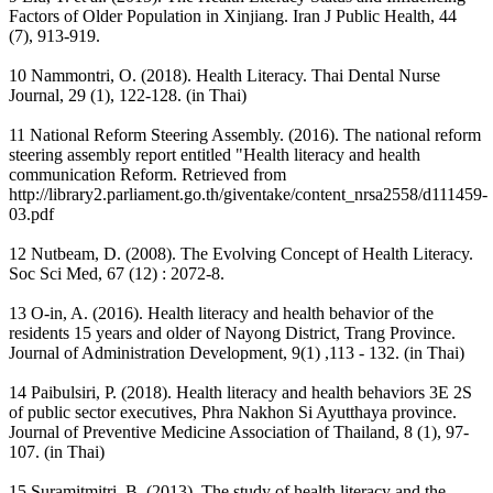
Factors of Older Population in Xinjiang. Iran J Public Health, 44
(7), 913-919.
10 Nammontri, O. (2018). Health Literacy. Thai Dental Nurse
Journal, 29 (1), 122-128. (in Thai)
11 National Reform Steering Assembly. (2016). The national reform
steering assembly report entitled "Health literacy and health
communication Reform. Retrieved from
http://library2.parliament.go.th/giventake/content_nrsa2558/d111459-
03.pdf
12 Nutbeam, D. (2008). The Evolving Concept of Health Literacy.
Soc Sci Med, 67 (12) : 2072-8.
13 O-in, A. (2016). Health literacy and health behavior of the
residents 15 years and older of Nayong District, Trang Province.
Journal of Administration Development, 9(1) ,113 - 132. (in Thai)
14 Paibulsiri, P. (2018). Health literacy and health behaviors 3E 2S
of public sector executives, Phra Nakhon Si Ayutthaya province.
Journal of Preventive Medicine Association of Thailand, 8 (1), 97-
107. (in Thai)
15 Suramitmitri, B. (2013). The study of health literacy and the