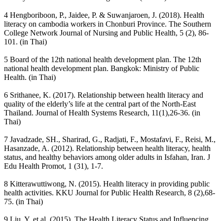
4 Hengboriboon, P., Jaidee, P. & Suwanjaroen, J. (2018). Health
literacy on cambodia workers in Chonburi Province. The Southern
College Network Journal of Nursing and Public Health, 5 (2), 86-
101. (in Thai)
5 Board of the 12th national health development plan. The 12th
national health development plan. Bangkok: Ministry of Public
Health. (in Thai)
6 Srithanee, K. (2017). Relationship between health literacy and
quality of the elderly’s life at the central part of the North-East
Thailand. Journal of Health Systems Research, 11(1),26-36. (in
Thai)
7 Javadzade, SH., Sharirad, G., Radjati, F., Mostafavi, F., Reisi, M.,
Hasanzade, A. (2012). Relationship between health literacy, health
status, and healthy behaviors among older adults in Isfahan, Iran. J
Edu Health Promot, 1 (31), 1-7.
8 Kitterawuttiwong, N. (2015). Health literacy in providing public
health activities. KKU Journal for Public Health Research, 8 (2),68-
75. (in Thai)
9 Liu, Y. et al. (2015). The Health Literacy Status and Influencing